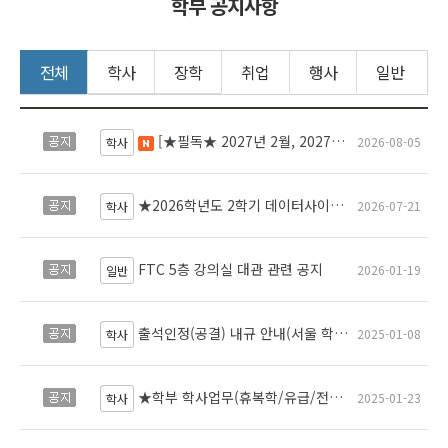
학부 공지사항
전체
학사
장학
취업
행사
일반
[★필독★ 2027년 2월, 2027년 8월 졸업예정자 대상 졸업프로젝트 필수사항] <인공지능프로젝트2> 교과목 수강신청 및 주요일정 안내 [★Must Read★ Graduation Project Requirements for Students Expected to Graduating in Feb 2026,Aug 2027]<Artificial Intelligence Project2> Guiding of the registration and schedule
공지
2026-08-05
새 글
학사
★2026학년도 2학기 데이터사이언스학부 수강신청 안내★Course Registration Guide for the Fall 2026 Semester – School of Data Science★
공지
2026-07-21
학사
FTC 5층 강의실 대관 관련 공지
공지
2026-01-19
일반
출석인정(공결) 내규 안내(서울 학부) Guidelines for Excused Absence (Undergraduate, Seoul Campus)
공지
2025-01-08
학사
★학부 학사업무(휴복학/유급/전과/다중부복수마이크로전공/재입학/자퇴/제적/조기졸업/졸업사정) 담당부서 안내★ Notice on Changes to the Responsible Office for Undergraduate Academic Affairs
공지
2025-01-23
학사