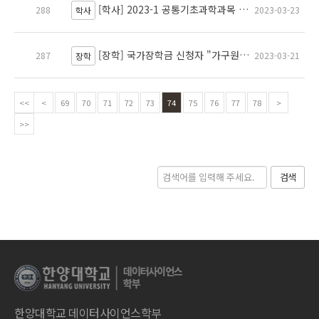
[학사] 2023-1 공통기초과학과목 중간시험 일정 안내
288
2023-03-23
학사
[장학] 국가장학금 신청자 "가구원 동의" 관련 안내
287
2023-03-21
장학
<<
<
69
70
71
72
73
74
75
76
77
78
>
>>
검색
한양대학교 데이터사이언스학부