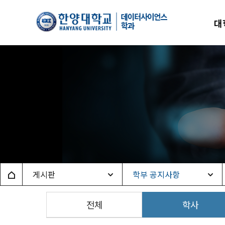
한양
대
데이
Home
게시판
학부 공지사항
전체
학사