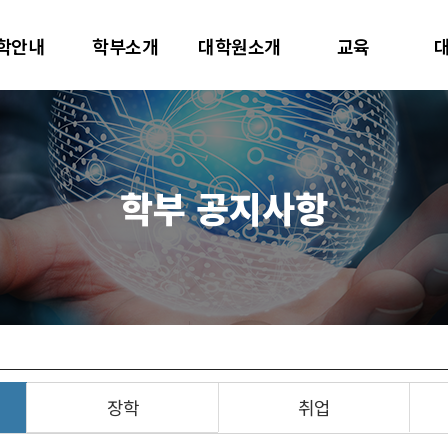
대학교
학안내
학부소개
대학원소개
교육
터사이언스학과
학부 공지사항
장학
취업