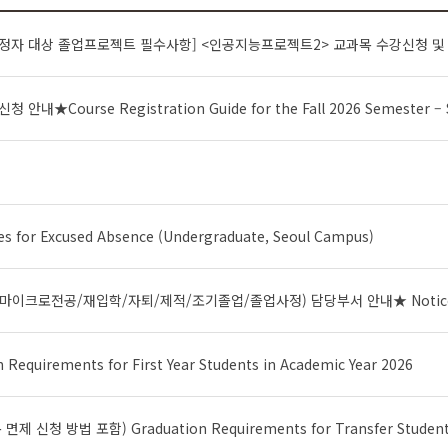
정 안내 [★Must Read★ Graduation Project Requirements for Students Expected to Graduating in Feb 2026,Aug 2027]<Artificial Intellig
urse Registration Guide for the Fall 2026 Semester – Sc
or Excused Absence (Undergraduate, Seoul Campus)
irements for First Year Students in Academic Year 2026
 방법 포함) Graduation Requirements for Transfer Students i