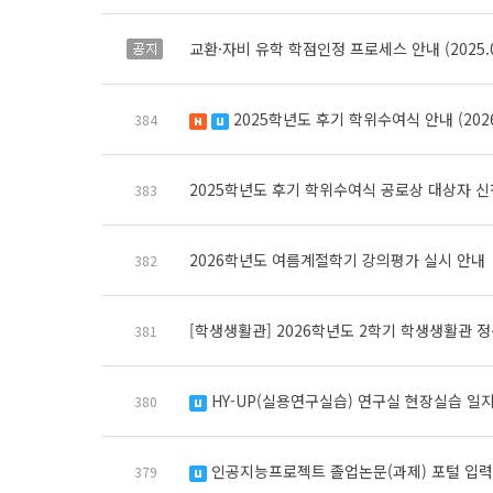
교환·자비 유학 학점인정 프로세스 안내 (2025.01
공지
2025학년도 후기 학위수여식 안내 (2026.08.20
384
새 글
수정됨
2025학년도 후기 학위수여식 공로상 대상자 신
383
2026학년도 여름계절학기 강의평가 실시 안내
382
[학생생활관] 2026학년도 2학기 학생생활관 
381
HY-UP(실용연구실습) 연구실 현장실습 일지 제출 안내 / S
380
수정됨
인공지능프로젝트 졸업논문(과제) 포털 입력 기간 안내 / Notice 
379
수정됨