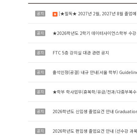
[★필독★ 2027년 2월, 2027년 8월 졸업예정자 대상 졸업프로젝트 필수사항] <인공지능프로젝트2> 교과목 수강신청 및 주요일
공지
새 글
★2026학년도 2학기 데이터사이언스학부 수강신청 안내★Co
공지
FTC 5층 강의실 대관 관련 공지
공지
출석인정(공결) 내규 안내(서울 학부) Guidelines f
공지
공지
2026학년도 신입생 졸업요건 안내 Graduation Requ
공지
2026학년도 편입생 졸업요건 안내 (선수강 과목 면제 신청
공지