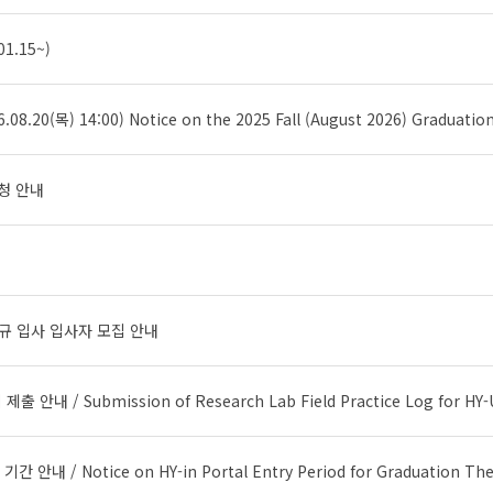
.15~)
(목) 14:00) Notice on the 2025 Fall (August 2026) Graduatio
청 안내
정규 입사 입사자 모집 안내
ubmission of Research Lab Field Practice Log for HY-UP (Prac
on HY-in Portal Entry Period for Graduation Thesis (Project) for Ar