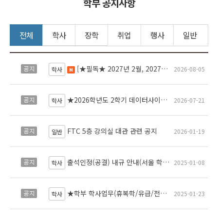
학부 공지사항
전체
학사
장학
취업
행사
일반
[★필독★ 2027년 2월, 2027년 8월 졸업예정자 대상 졸업프로젝트 필수사항] <인공지능프로젝트2> 교과목 수강신청 및 주요일정 안내 [★Must Read★ Graduation Project Requirements for Students Expected to Graduating in Feb 2026,Aug 2027]<Artificial Intelligence Project2> Guiding of the registration and schedule
공지
2026-08-05
새 글
학사
★2026학년도 2학기 데이터사이언스학부 수강신청 안내★Course Registration Guide for the Fall 2026 Semester – School of Data Science★
공지
2026-07-21
학사
FTC 5층 강의실 대관 관련 공지
공지
2026-01-19
일반
출석인정(공결) 내규 안내(서울 학부) Guidelines for Excused Absence (Undergraduate, Seoul Campus)
공지
2025-01-08
학사
★학부 학사업무(휴복학/유급/전과/다중부복수마이크로전공/재입학/자퇴/제적/조기졸업/졸업사정) 담당부서 안내★ Notice on Changes to the Responsible Office for Undergraduate Academic Affairs
공지
2025-01-23
학사