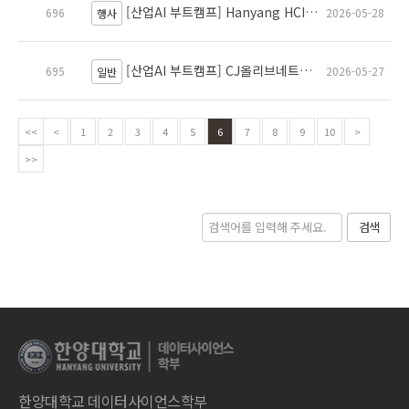
[산업AI 부트캠프] Hanyang HCI Group Seminar 개최 안내
696
2026-05-28
행사
[산업AI 부트캠프] CJ올리브네트웍스 AI Campus 교육 희망자 모집
695
2026-05-27
일반
<<
<
1
2
3
4
5
6
7
8
9
10
>
>>
검색
한양대학교 데이터사이언스학부