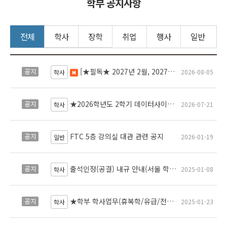
학부 공지사항
전체
학사
장학
취업
행사
일반
[★필독★ 2027년 2월, 2027년 8월 졸업예정자 대상 졸업프로젝트 필수사항] <인공지능프로젝트2> 교과목 수강신청 및 주요일정 안내 [★Must Read★ Graduation Project Requirements for Students Expected to Graduating in Feb 2026,Aug 2027]<Artificial Intelligence Project2> Guiding of the registration and schedule
공지
2026-08-05
새 글
학사
★2026학년도 2학기 데이터사이언스학부 수강신청 안내★Course Registration Guide for the Fall 2026 Semester – School of Data Science★
공지
2026-07-21
학사
FTC 5층 강의실 대관 관련 공지
공지
2026-01-19
일반
출석인정(공결) 내규 안내(서울 학부) Guidelines for Excused Absence (Undergraduate, Seoul Campus)
공지
2025-01-08
학사
★학부 학사업무(휴복학/유급/전과/다중부복수마이크로전공/재입학/자퇴/제적/조기졸업/졸업사정) 담당부서 안내★ Notice on Changes to the Responsible Office for Undergraduate Academic Affairs
공지
2025-01-23
학사