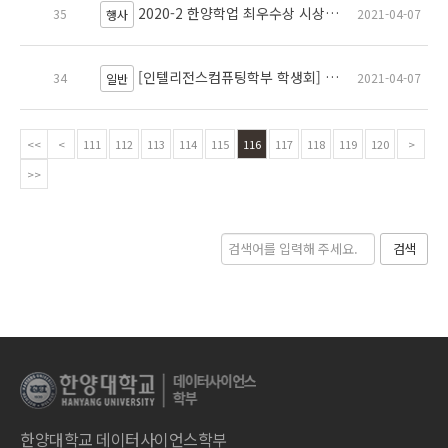
2020-2 한양학업 최우수상 시상식 개최 안내(인텔리전스컴퓨팅학부)
35
2021-04-07
행사
[인텔리전스컴퓨팅학부 학생회] 회칙개정 발의공고
34
2021-04-07
일반
<<
<
111
112
113
114
115
116
117
118
119
120
>
>>
검색
한양대학교 데이터사이언스학부