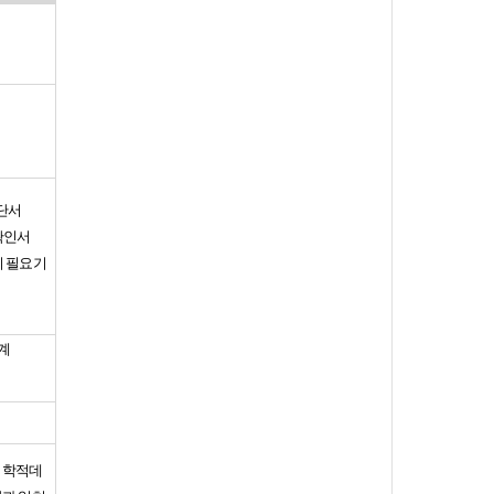
단서
확인서
리 필요기
계
 학적데