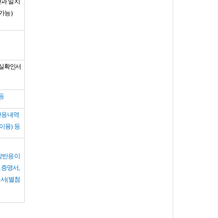
과 일치
불가능
)
실확인서
등
반응내역
 이용
)
등
이상반응이
료증명서
,
유서
(
별첨