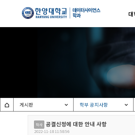
한양
대
데이
Home
게시판
학부 공지사항
공결신청에 대한 안내 사항
학사
2022-11-18 11:58:56