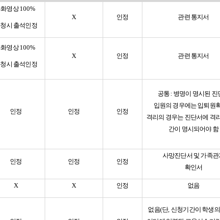
녹화영상
100%
X
인정
관련 통지서
청시 출석인정
녹화영상
100%
X
인정
관련 통지서
청시 출석인정
공통
:
병명이 명시된 진
입원의 경우에는 입퇴원
인정
인정
인정
격리의 경우는 진단서에 격
간이 명시되어야 함
사망진단서 및 가족관
인정
인정
인정
확인서
X
X
인정
없음
없음
(
단
,
신청기간이 학생의