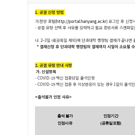
1.
공결 신청 방법
가
.
한양 포털
(
http://portal.hanyang.ac.kr
)
로그인 후 신청
>
-
공결 유형 선택 후 사유를 입력하고 필요 증빙서류 스캔파일
나
. 2~3
일 내
(
공휴일 제외
)
에 단과대학 행정팀 결재가
끝나면 
*
결재신청 후 단과대학 행정팀의 결재까지 시일이 소요될 수
2.
공결 유형 안내 사항
가
.
신설항목
- COVID-19
백신 접종당일 출석인정
- COVID-19
백신 접종 후 이상반응이 있는 경우
1
일의 출석
<
출석불가 인정 사유
>
출석 불가
인정기간
인정사유
(
공휴일포함
)