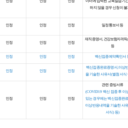
인정
인정
인정
이터에 입력된 교육실습기간
하지 않을 경우 신청이 
인정
인정
인정
일정통보서 등
재직증명서
,
건강보험자격득
인정
인정
인정
등
인정
인정
인정
백신접종예약확인서 
백신접종완료증명서
,
이상
인정
인정
인정
을 기술한 사유서
(
별첨 서식
관련 증빙서류
(COVID19
백신 접종 후 
인정
인정
인정
있는 경우에는 백신접종완
이상반응내역을 기술한 사
서식
)
등
)