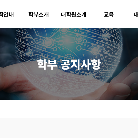
대학교
학안내
학부소개
대학원소개
교육
터사이언스학과
학부 공지사항