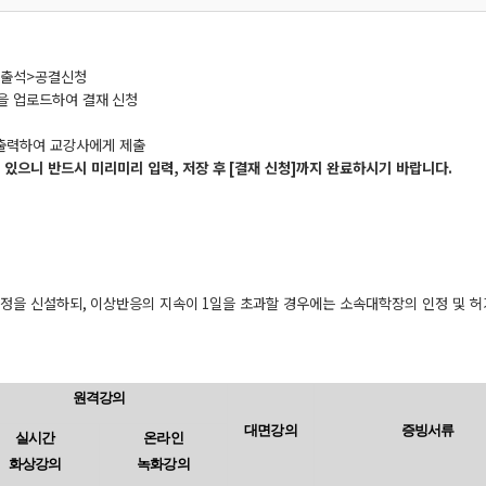
출석
>
공결신청
을 업로드하여 결재
신청
출력하여 교강사에게 제출
 있으니 반드시 미리미리 입력
,
저장 후
[
결재 신청
]
까지 완료하시기 바랍니다
.
인정을 신설하되
,
이상반응의 지속이
1
일을 초과할 경우에는 소속대학장의 인정 및 허
원격강의
대면강의
증빙서류
실시간
온라인
화상강의
녹화강의