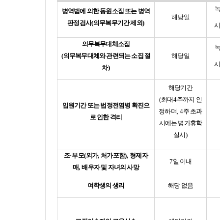
병역법에 의한 동원소집 또는 병역
해당일
판정검사
(
의무복무기간 제외
)
시
의무복무대체소집
(
의무복무대체와 관련되는 소집 절
해당일
시
차
)
해당기간
(
최대
4
주까지 인
입원기간 또는 법정전염병 확진으
정하며
, 4
주 초과
로 인한 격리
시에는 병가휴학
실시
)
조
·
부모
(
외가
,
처가포함
),
형제자
7
일 이내
매
,
배우자 및 자녀의 사망
여학생의 생리
해당 없음