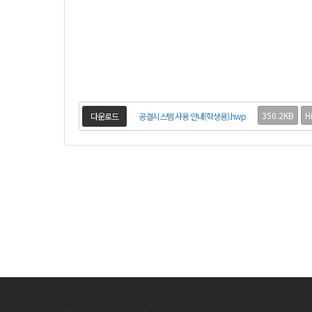
350.2KB
H
다운로드
공결시스템 사용 안내(학생용).hwp