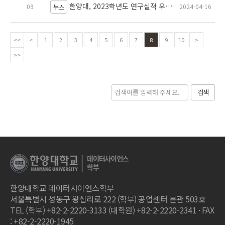
한양대, 2023학년도 연구실적 우수교원 시상(김형숙, 임형욱 교수)
09
2024-04-16
뉴스
<<
<
1
2
3
4
5
6
7
8
9
10
>
>>
검색
한양대학교 데이터사이언스학부
서울특별시 성동구 왕십리로 222 (학부) 공업센터 본관 503호
TEL (학부) +82-2-2220-3133 (대학원) +82-2-2220-2341 · FAX
: +82-2-2220-1945