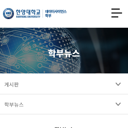
한양대학교
데이터사이언스학과
사이트맵
열기
학부뉴스
게시판
학부뉴스