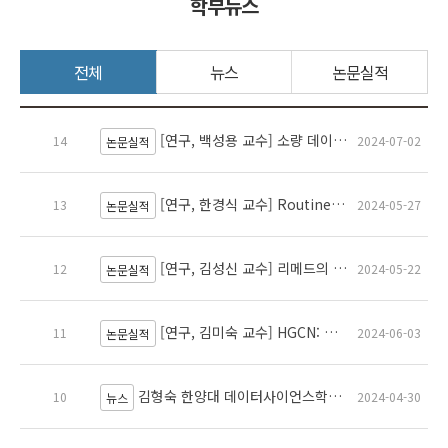
학부뉴스
전체
뉴스
논문실적
[연구, 백성용 교수] 소량 데이터 기반 학습을 위한 태스크 적응형 하이퍼파라미터 및 손실 함수 학습 알고리즘
14
2024-07-02
논문실적
[연구, 한경식 교수] RoutineAid: 자폐성 장애인을 위한 맞춤형 건강 루틴 탐색 및 관리 게임화 앱
13
2024-05-27
논문실적
[연구, 김성신 교수] 리메드의 치매 치료기 TMS로 탐색임상 치매 및 인지 저하 지표 개선 입증
12
2024-05-22
논문실적
[연구, 김미숙 교수] HGCN: 저품질 문서를 탐지하기 위한 계층적 컨볼루션 그래프 모델
11
2024-06-03
논문실적
김형숙 한양대 데이터사이언스학과 교수, ‘2023 정책소통 유공’ 국무총리 표창
10
2024-04-30
뉴스