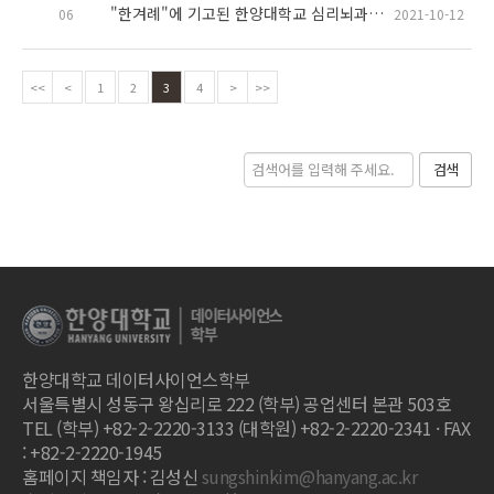
"한겨례"에 기고된 한양대학교 심리뇌과학과 교수님들의 글
06
2021-10-12
<<
<
1
2
3
4
>
>>
검색
한양대학교 데이터사이언스학부
서울특별시 성동구 왕십리로 222 (학부) 공업센터 본관 503호
TEL (학부) +82-2-2220-3133 (대학원) +82-2-2220-2341 · FAX
: +82-2-2220-1945
홈페이지 책임자 : 김성신
sungshinkim@hanyang.ac.kr