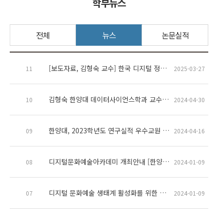
학부뉴스
전체
뉴스
논문실적
[보도자료, 김형숙 교수] 한국 디지털 정신건강 플랫폼, MIT와 글로벌 AI 공동연구 본격화
11
2025-03-27
김형숙 한양대 데이터사이언스학과 교수, ‘2023 정책소통 유공’ 국무총리 표창
10
2024-04-30
한양대, 2023학년도 연구실적 우수교원 시상(김형숙, 임형욱 교수)
09
2024-04-16
디지털문화예술아카데미 개최안내 [한양디지털헬스케어센터]
08
2024-01-09
디지털 문화예술 생태계 활성화를 위한 업무협약 체결
07
2024-01-09