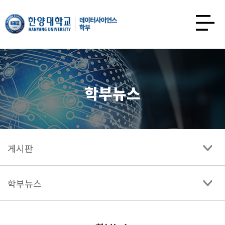
한양대학교
데이터사이언스학과
사이트맵
열기
학부뉴스
게시판
학부뉴스