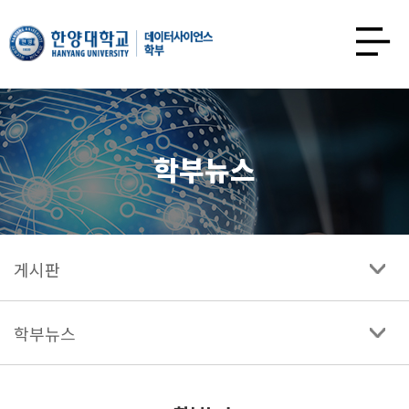
한양대학교
데이터사이언스학과
사이트맵
열기
학부뉴스
게시판
학부뉴스