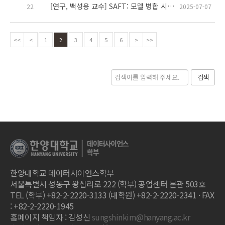
[연구, 백성용 교수] SAFT: 모델 병합 시 파라미터 간 간섭을 완화하기 위한 샤프니스 기반 미세 조정 기법
22
2025-07-07
<<
<
1
2
3
4
5
6
>
>>
검색
한양대학교 데이터사이언스학부
서울특별시 성동구 왕십리로 222 (학부) 공업센터 본관 503호
TEL (학부) +82-2-2220-3133 (대학원) +82-2-2220-2341 · FAX
: +82-2-2220-1945
홈페이지 책임자 : 김성신
sungshinkim@hanyang.ac.kr