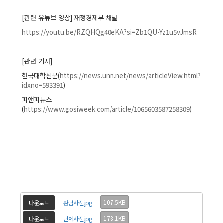
[
관련 유튜브 영상
]
재정경제부 채널
https://youtu.be/RZQHQg40eKA?si=Zb1QU-Yz1u5vJmsR
[
관련 기사
]
한국대학신문
(
https://news.unn.net/news/articleView.html?
idxno=593391
)
피앤피뉴스
(
https://www.gosiweek.com/article/1065603587258309
)
107.5KB
다운로드
환담사진.jpg
178.1KB
다운로드
단체사진.jpg