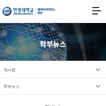
한양대학교
데이터사이언스학과
사이트맵
열기
학부뉴스
게시판
학부뉴스