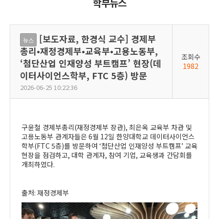
학부뉴스
[보도자료, 한경식 교수] 경제부
뉴스
총리•재정경제부•교육부•고용노동부,
조회수
‘첨단산업 인재양성 부트캠프’ 현장(데
1982
이터사이언스학부, FTC 5층) 방문
2026-06-25 10:22:36
구윤철 경제부총리
(
재정경제부 장관
),
최은옥 교육부 차관 및
고용노동부 관계자들은
6
월
12
일 한양대학교 데이터사이언스
학부
(FTC 5
층
)
를 방문하여
‘
첨단산업 인재양성 부트캠프
’
교육
현장을 점검하고
,
대학 관계자
,
참여 기업
,
교육생과 간담회를
개최하였다
.
출처
:
재정경제부