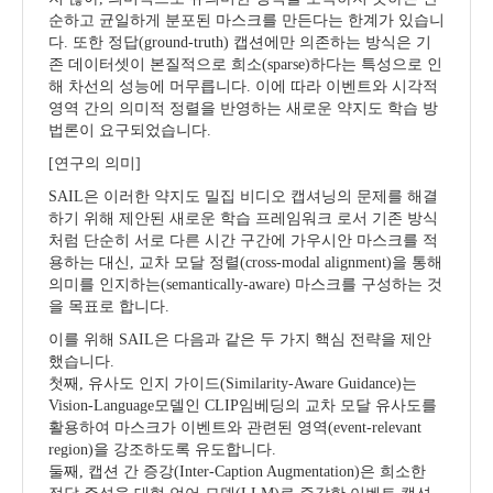
순하고 균일하게 분포된 마스크를 만든다는 한계가 있습니
다
.
또한 정답
(ground-truth)
캡션에만 의존하는 방식은 기
존 데이터셋이 본질적으로 희소
(sparse)
하다는 특성으로 인
해 차선의 성능에 머무릅니다
.
이에 따라 이벤트와 시각적
영역 간의 의미적 정렬을 반영하는 새로운 약지도 학습 방
법론이 요구되었습니다
.
[
연구의 의미
]
SAIL
은 이러한 약지도 밀집 비디오 캡셔닝의 문제를 해결
하기 위해 제안된 새로운 학습 프레임워크 로서 기존 방식
처럼 단순히 서로 다른 시간 구간에 가우시안 마스크를 적
용하는 대신
,
교차 모달 정렬
(cross-modal alignment)
을 통해
의미를 인지하는
(semantically-aware)
마스크를 구성하는 것
을 목표로 합니다
.
이를 위해
SAIL
은 다음과 같은 두 가지 핵심 전략을 제안
했습니다
.
첫째
,
유사도 인지 가이드
(Similarity-Aware Guidance)
는
Vision-Language
모델인
CLIP
임베딩의 교차 모달 유사도를
활용하여 마스크가 이벤트와 관련된 영역
(event-relevant
region)
을 강조하도록 유도합니다
.
둘째
,
캡션 간 증강
(Inter-Caption Augmentation)
은 희소한