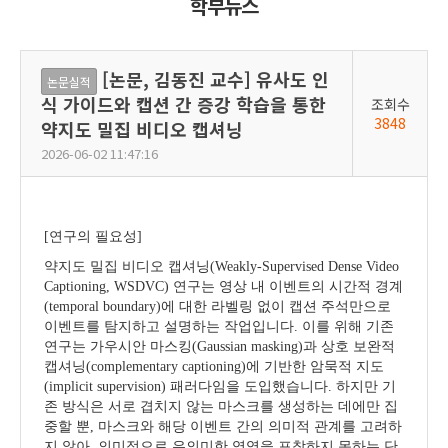
학부뉴스
[논문, 김동진 교수] 유사도 인
논문실적
식 가이드와 캡션 간 증강 학습을 통한
조회수
3848
약지도 밀집 비디오 캡셔닝
2026-06-02 11:47:16
[
연구의 필요성
]
약지도 밀집 비디오 캡셔닝
(Weakly-Supervised Dense Video
Captioning, WSDVC)
연구는 영상 내 이벤트의 시간적 경계
(temporal boundary)
에 대한 라벨링 없이 캡션 주석만으로
이벤트를 탐지하고 설명하는 작업입니다
.
이를 위해 기존
연구는 가우시안 마스킹
(Gaussian masking)
과 상호 보완적
캡셔닝
(complementary captioning)
에 기반한 암묵적 지도
(implicit supervision)
패러다임을 도입했습니다
.
하지만 기
존 방식은 서로 겹치지 않는 마스크를 생성하는 데에만 집
중할 뿐
,
마스크와 해당 이벤트 간의 의미적 관계를 고려하
지 않아
,
의미적으로 유의미한 영역을 포착하지 못하는 단