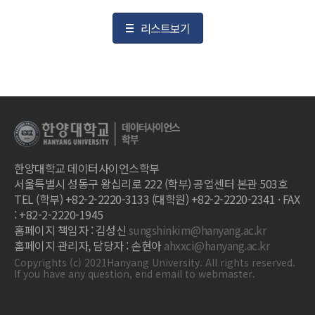
리스트보기
한양대학교 데이터사이언스학부
서울특별시 성동구 왕십리로 222 (학부) 공업센터 본관 503호
TEL (학부) +82-2-2220-3133 (대학원) +82-2-2220-2341 · FAX
: +82-2-2220-1945
홈페이지 책임자 : 김성신
sungshinkim@hanyang.ac.kr
홈페이지 관리자, 담당자 : 손현아
ahxxci@hanyang.ac.kr
Copyrights (c) 2021Hanyang University. All rights reserved.
If you have any question, end email to webmaster.