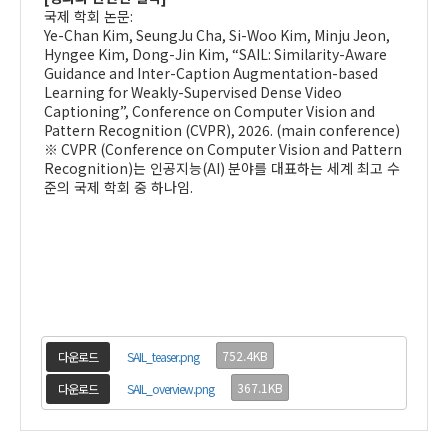
국제 학회 논문
:
Ye-Chan Kim, SeungJu Cha, Si-Woo Kim, Minju Jeon,
Hyngee Kim, Dong-Jin Kim, “SAIL: Similarity-Aware
Guidance and Inter-Caption Augmentation-based
Learning for Weakly-Supervised Dense Video
Captioning”, Conference on Computer Vision and
Pattern Recognition (CVPR), 2026. (main conference)
※ CVPR (Conference on Computer Vision and Pattern
Recognition)
는 인공지능
(AI)
분야를 대표하는 세계 최고 수
준의 국제 학회 중 하나임
.
752.4KB
다운로드
SAIL_teaser.png
367.1KB
다운로드
SAIL_overview.png