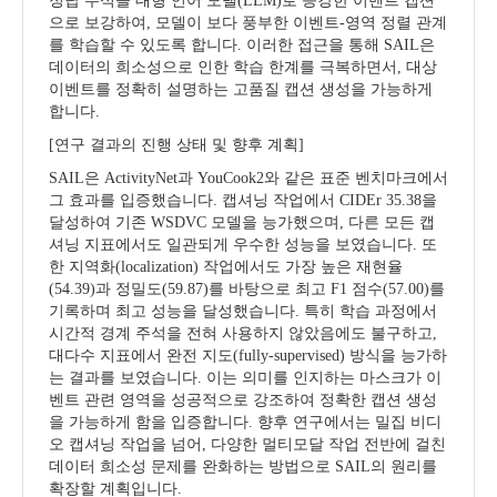
정답 주석을 대형 언어 모델
(LLM)
로 증강한 이벤트 캡션
으로 보강하여
,
모델이 보다 풍부한 이벤트
-
영역 정렬 관계
를 학습할 수 있도록 합니다
.
이러한 접근을 통해
SAIL
은
데이터의 희소성으로 인한 학습 한계를 극복하면서
,
대상
이벤트를 정확히 설명하는 고품질 캡션 생성을 가능하게
합니다
.
[
연구 결과의 진행 상태 및 향후 계획
]
SAIL
은
ActivityNet
과
YouCook2
와 같은 표준 벤치마크에서
그 효과를 입증했습니다
.
캡셔닝 작업에서
CIDEr 35.38
을
달성하여 기존
WSDVC
모델을 능가했으며
,
다른 모든 캡
셔닝 지표에서도 일관되게 우수한 성능을 보였습니다
.
또
한 지역화
(localization)
작업에서도 가장 높은 재현율
(54.39)
과 정밀도
(59.87)
를 바탕으로 최고
F1
점수
(57.00)
를
기록하며 최고 성능을 달성했습니다
.
특히 학습 과정에서
시간적 경계 주석을 전혀 사용하지 않았음에도 불구하고
,
대다수 지표에서 완전 지도
(fully-supervised)
방식을 능가하
는 결과를 보였습니다
.
이는 의미를 인지하는 마스크가 이
벤트 관련 영역을 성공적으로 강조하여 정확한 캡션 생성
을 가능하게 함을 입증합니다
.
향후 연구에서는 밀집 비디
오 캡셔닝 작업을 넘어
,
다양한 멀티모달 작업 전반에 걸친
데이터 희소성 문제를 완화하는 방법으로
SAIL
의 원리를
확장할 계획입니다
.