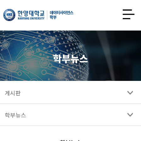
한양대학교
데이터사이언스학과
사이트맵
열기
학부뉴스
게시판
학부뉴스