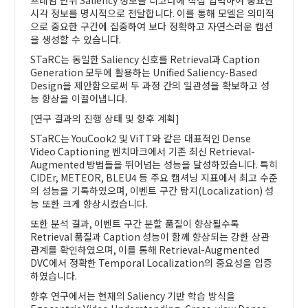
프레임 단위
Saliency
정보를 디코더에 직접 입력하여 중요한
시각 정보를 명시적으로 전달합니다
.
이를 통해 모델은 의미적
으로 중요한 구간에 집중하여 보다 정확하고 자연스러운 캡션
을 생성할 수 있습니다
.
STaRC
는 동일한
Saliency
신호를
Retrieval
과
Caption
Generation
모두에 활용하는
Unified Saliency-Based
Design
을 제안함으로써 두 과정 간의 일관성을 확보하고 성
능 향상을 이끌어냅니다
.
[
연구 결과의 진행 상태 및 향후 계획
]
STaRC
는
YouCook2
및
ViTT
와 같은 대표적인
Dense
Video Captioning
벤치마크에서 기존 최신
Retrieval-
Augmented
방법들을 뛰어넘는 성능을 달성하였습니다
.
특히
CIDEr, METEOR, BLEU4
등 주요 캡셔닝 지표에서 최고 수준
의 성능을 기록하였으며
,
이벤트 구간 탐지
(Localization)
성
능 또한 크게 향상시켰습니다
.
또한 분석 결과
,
이벤트 구간 분할 품질이 향상될수록
Retrieval
품질과
Caption
성능이 함께 향상되는 강한 상관
관계를 확인하였으며
,
이를 통해
Retrieval-Augmented
DVC
에서 정확한
Temporal Localization
의 중요성을 입증
하였습니다
.
향후 연구에서는 현재의
Saliency
기반 학습 방식을