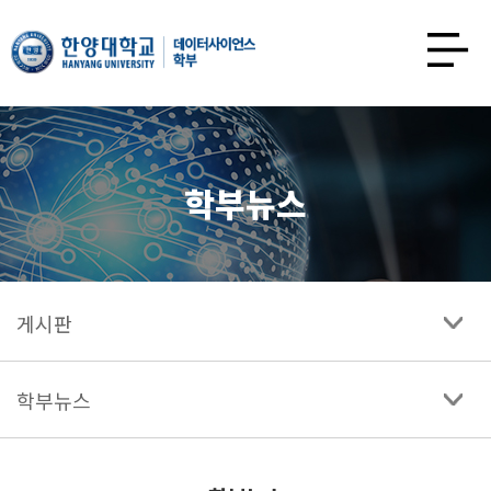
한양대학교
데이터사이언스학과
사이트맵
열기
학부뉴스
게시판
학부뉴스