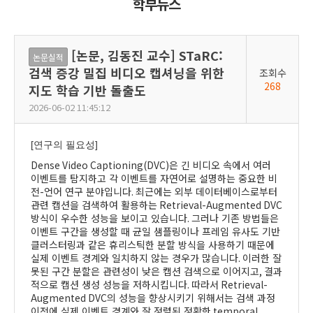
학부뉴스
[논문, 김동진 교수] STaRC:
논문실적
검색 증강 밀집 비디오 캡셔닝을 위한
조회수
268
지도 학습 기반 돌출도
2026-06-02 11:45:12
[
연구의 필요성
]
Dense Video Captioning(DVC)
은 긴 비디오 속에서 여러
이벤트를 탐지하고 각 이벤트를 자연어로 설명하는 중요한 비
전
-
언어 연구 분야입니다
.
최근에는 외부 데이터베이스로부터
관련 캡션을 검색하여 활용하는
Retrieval-Augmented DVC
방식이 우수한 성능을 보이고 있습니다
.
그러나 기존 방법들은
이벤트 구간을 생성할 때 균일 샘플링이나 프레임 유사도 기반
클러스터링과 같은 휴리스틱한 분할 방식을 사용하기 때문에
실제 이벤트 경계와 일치하지 않는 경우가 많습니다
.
이러한 잘
못된 구간 분할은 관련성이 낮은 캡션 검색으로 이어지고
,
결과
적으로 캡션 생성 성능을 저하시킵니다
.
따라서
Retrieval-
Augmented DVC
의 성능을 향상시키기 위해서는 검색 과정
이전에 실제 이벤트 경계와 잘 정렬된 정확한
temporal