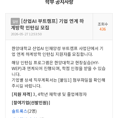
학부 공지사항
[산업AI 부트캠프] 기업 연계 하
일반
조회수
계방학 인턴십 모집
436
2026-05-27 12:53:50
한양대학교 산업
AI
인재양성 부트캠프 사업단에서 기
업 연계 하계방학 인턴십 지원자를 모집합니다
.
해당 인턴십 프로그램은 한양대학교 현장실습
(HY-
WEP)
과 연계되어 진행되며
,
학점 인정을 받을 수 있습
니다
.
기업별 상세 직무계획서는
[
붙임
1]
첨부파일을 확인해
주시길 바랍니다
.
[
지원 자격
]
3, 4
학년 재학생 및 졸업예정자
[
참여기업
(
선발인원
)]
솔트룩스
(2
명
)