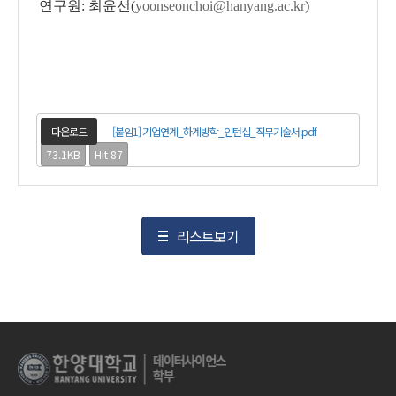
연구원
:
최윤선
(
yoonseonchoi@hanyang.ac.kr
)
다운로드
[붙임1] 기업연계_하계방학_인턴십_직무기술서.pdf
73.1KB
Hit 87
리스트보기