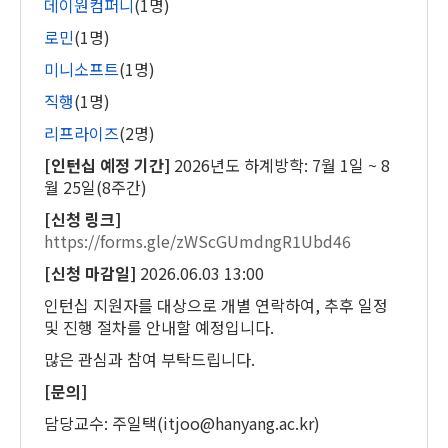
데이원컴퍼니
(1
명
)
로민
(1
명
)
미니소프트
(1
명
)
직행
(1
명
)
리프라이즈
(2
명
)
[
인턴십 예정 기간
]
2026
년도 하계방학
: 7
월
1
일
~ 8
월
25
일
(8
주간
)
[
신청 링크
]
https://forms.gle/zWScGUmdngR1Ubd46
[
신청 마감일
]
2026.06.03 13:00
인턴십 지원자를 대상으로 개별 연락하여
,
추후 일정
및 진행 절차를 안내할 예정입니다
.
많은 관심과 참여 부탁드립니다
.
[
문의
]
담당교수
:
주일택
(itjoo@hanyang.ac.kr)