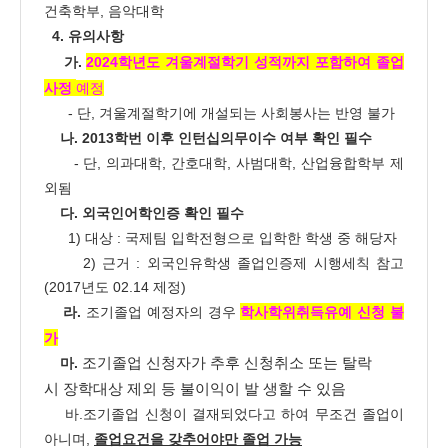
건축학부, 음악대학
4. 유의사항
가.
2024학년도 겨울계절학기 성적까지 포함하여 졸업
사정
예정
- 단, 겨울계절학기에 개설되는 사회봉사는 반영 불가
나. 2013학번 이후 인턴십의무이수 여부 확인 필수
- 단, 의과대학, 간호대학, 사범대학, 산업융합학부 제
외됨
다. 외국인어학인증 확인 필수
1) 대상 : 국제팀 입학전형으로 입학한 학생 중 해당자
2) 근거 : 외국인유학생 졸업인증제 시행세칙 참고
(2017년도 02.14 제정)
라.
조기졸업 예정자의 경우
학사학위취득유예 신청 불
가
조기졸업 신청자가 추후 신청취소 또는 탈락
마.
시
장학대상 제외 등
불이익이 발 생할 수 있음
바.조기졸업 신청이 결재되었다고 하여 무조건 졸업이
아니며,
졸업요건을 갖추어야만 졸업 가능