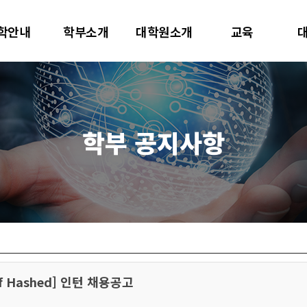
대학교
학안내
학부소개
대학원소개
교육
터사이언스학과
학부 공지사항
m of Hashed] 인턴 채용공고