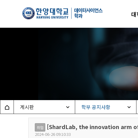
한양
대
데이
Home
게시판
학부 공지사항
[ShardLab, the innovation ar
취업
2024-06-26 09:10:33