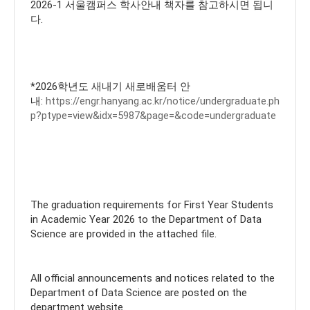
2026-1 서울캠퍼스 학사안내 책자를 참고하시면 됩니
다.
*2026학년도 새내기 새로배움터 안
내:
https://engr.hanyang.ac.kr/notice/undergraduate.ph
p?ptype=view&idx=5987&page=&code=undergraduate
The graduation requirements for First Year Students
in Academic Year 2026 to the Department of Data
Science are provided in the attached file.
All official announcements and notices related to the
Department of Data Science are posted on the
department website.