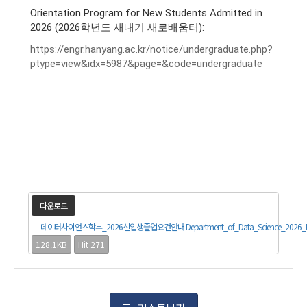
Orientation Program for New Students Admitted in
2026 (2026학년도 새내기 새로배움터):
https://engr.hanyang.ac.kr/notice/undergraduate.php?
ptype=view&idx=5987&page=&code=undergraduate
다운로드
데이터사이언스학부_2026신입생졸업요건안내 Department_of_Data_Science_2026_First_Ye
128.1KB
Hit 271