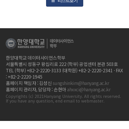
리스트보기
한양대학교 데이터사이언스학부
서울특별시 성동구 왕십리로 222 (학부) 공업센터 본관 503호
TEL (학부) +82-2-2220-3133 (대학원) +82-2-2220-2341 · FAX
: +82-2-2220-1945
홈페이지 책임자 : 김성신
sungshinkim@hanyang.ac.kr
홈페이지 관리자, 담당자 : 손현아
ahxxci@hanyang.ac.kr
Copyrights (c) 2021Hanyang University. All rights reserved.
If you have any question, end email to webmaster.