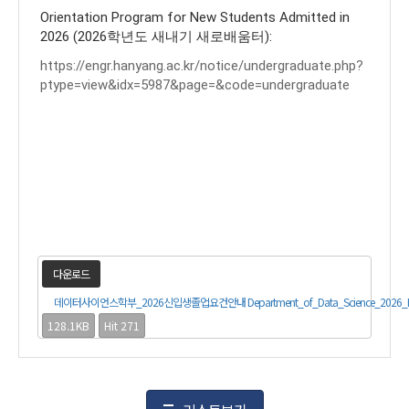
Orientation Program for New Students Admitted in
2026 (2026학년도 새내기 새로배움터):
https://engr.hanyang.ac.kr/notice/undergraduate.php?
ptype=view&idx=5987&page=&code=undergraduate
다운로드
데이터사이언스학부_2026신입생졸업요건안내 Department_of_Data_Science_2026_First_Ye
128.1KB
Hit 271