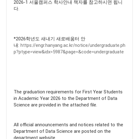
2026-1 서울캠퍼스 학사안내 책자를 참고하시면 됩니
다.
*2026학년도 새내기 새로배움터 안
내:
https://engr.hanyang.ac.kr/notice/undergraduate.ph
p?ptype=view&idx=5987&page=&code=undergraduate
The graduation requirements for First Year Students
in Academic Year 2026 to the Department of Data
Science are provided in the attached file.
All official announcements and notices related to the
Department of Data Science are posted on the
department website.