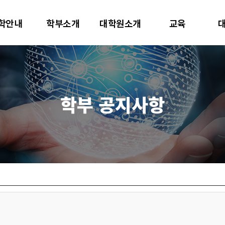
대학교
학안내
학부소개
대학원소개
교육
터사이언스학과
학부 공지사항