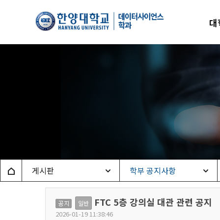
한양
대
데이
Home
게시판
학부 공지사항
FTC 5층 강의실 대관 관련 공지
공
일반
2026-01-19 11:38:46
지