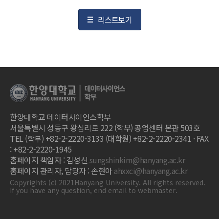
리스트보기
한양대학교 데이터사이언스학부
서울특별시 성동구 왕십리로 222 (학부) 공업센터 본관 503호
TEL (학부) +82-2-2220-3133 (대학원) +82-2-2220-2341 · FAX
: +82-2-2220-1945
홈페이지 책임자 : 김성신
sungshinkim@hanyang.ac.kr
홈페이지 관리자, 담당자 : 손현아
ahxxci@hanyang.ac.kr
Copyrights (c) 2021Hanyang University. All rights reserved.
If you have any question, end email to webmaster.