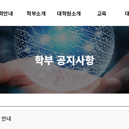
대학교
학안내
학부소개
대학원소개
교육
터사이언스학과
학부 공지사항
 안내