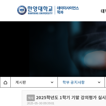
한양
대
데이
Home
게시판
학부 공지사항
2025학년도 1학기 기말 강의평가 실시
학사
2025-05-30 09:39:01