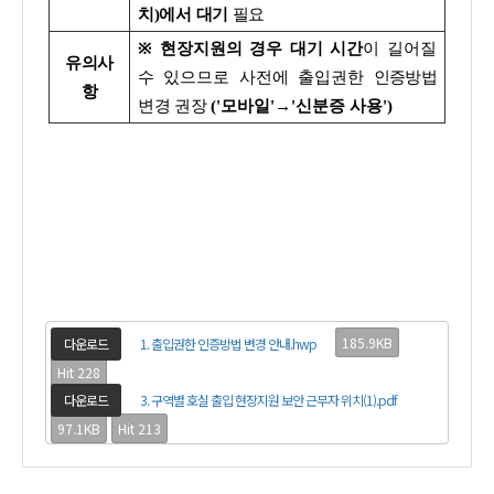
치)에서 대기
필요
※
현장지원의 경우 대기 시간
이 길어질
유의사
수 있으므로 사전에 출입권한
인증방법
항
변경 권장
('모바일'→'신분증 사용')
185.9KB
다운로드
1. 출입권한 인증방법 변경 안내.hwp
Hit 228
다운로드
3. 구역별 호실 출입 현장지원 보안 근무자 위치(1).pdf
97.1KB
Hit 213