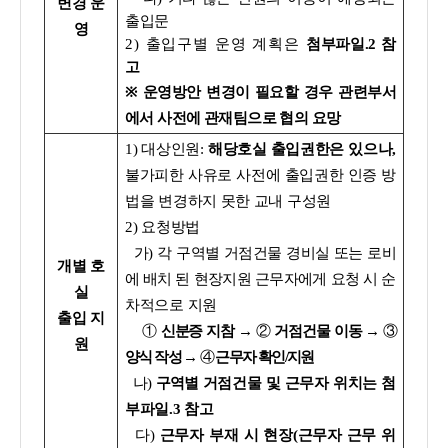
변경 운
출입문
영
2) 출입구별 운영 계획은
첨부파일.2 참
고
※
운영방안 변경이 필요할 경우 관련부서
에서 사전에 관재팀으로 협의 요망
1) 대상인원:
해당호실 출입권한은 있으나,
불가피한 사유로 사전에 출입권한 인증 방
법을 변경하지 못한 교내 구성원
2) 요청방법
가) 각 구역별 거점건물 경비실 또는 로비
개별 호
에 배치 된 현장지원 근무자에게 요청 시
순
실
차적으로 지원
출입 지
①
신분증 지참 →
②
거점건물 이동
→
③
원
양식 작성
→
④
근무자 확인/지원
나)
구역별
거점건물 및 근무자 위치는 첨
부파일.3 참고
다)
근무자 부재 시 현장(근무자 근무 위