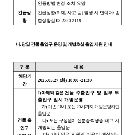
인증방법 변경
조치 요망
긴급상
긴급상황(화재, 사고 등) 발생 시 연락처: 종
황
합상황실 02-2220-2119
나. 당일 건물 출입구 운영 및 개별호실 출입 지원 안내
구 분
내 용
해당기
2025.05.27.(화) 18:00~21:30
간
1)
아래와 같은
건물 주출입구 및 일부 부
출입구 일시 개방운영
가)
기존
18시 또는 20시까지 개방운영하던
출입문
건물 출
나)
모든 구성원이 신분증/학생증
태그
시
개방되는 출입문
입구
다)
기타
많은 인원의 이용이 예상되는