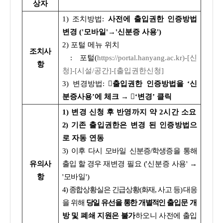
상자
1) 조치방법:
사전에 출입권한 인증방법
변경 ('모바일'→'신분증 사용')
2) 포털 메뉴 위치
조치사
: 포털(
https://portal.hanyang.ac.kr)-[신
항
청]-[시설/공간]-[출입권한신청]
3) 변경방법:
출입권한 인증방법을 ‘신
분증사용’에 체크 → ‘변경’ 클릭
1) 변경 신청 후 반영까지 약 2시간 소요
2)
기존 출입권한은 변경 된 인증방법으
로 자동 연동
3
) 이후 다시 모바일 신분증/학생증을 통해
유의사
출입 할 경우
재변경 필요
('신분증 사용' →
항
'모바일')
4) 종합상황실은 긴급상황(화재, 사고 등) 대응
을 위해
당일 유선을 통한
개별적인
출
입문 개
방 및 폐쇄 지원은 불가
하오니 사전에 출입