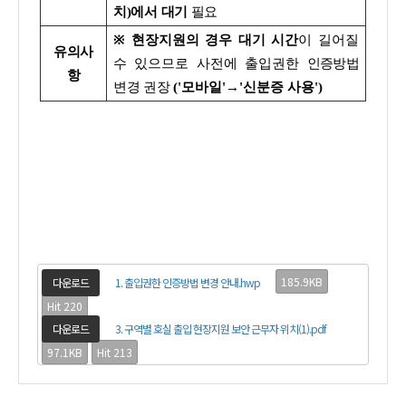
치)에서 대기
필요
※
현장지원의 경우 대기 시간
이 길어질
유의사
수 있으므로 사전에 출입권한
인증방법
항
변경 권장
('모바일'→'신분증 사용')
185.9KB
다운로드
1. 출입권한 인증방법 변경 안내.hwp
Hit 220
다운로드
3. 구역별 호실 출입 현장지원 보안 근무자 위치(1).pdf
97.1KB
Hit 213