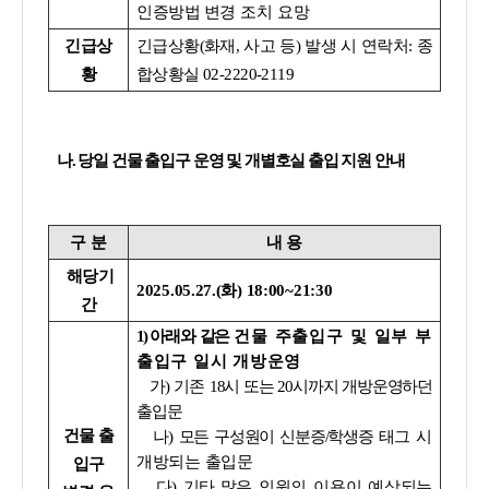
인증방법 변경
조치 요망
긴급상
긴급상황(화재, 사고 등) 발생 시 연락처: 종
황
합상황실 02-2220-2119
나. 당일 건물 출입구 운영 및 개별호실 출입 지원 안내
구 분
내 용
해당기
2025.05.27.(화) 18:00~21:30
간
1)
아래와 같은
건물 주출입구 및 일부 부
출입구 일시 개방운영
가)
기존
18시 또는 20시까지 개방운영하던
출입문
건물 출
나)
모든 구성원이 신분증/학생증
태그
시
개방되는 출입문
입구
다)
기타
많은 인원의 이용이 예상되는