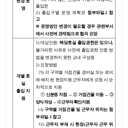
변경 운
출입문
영
2) 출입구별 운영 계획은
첨부파일.2 참
고
※
운영방안 변경이 필요할 경우 관련부서
에서 사전에 관재팀으로 협의 요망
1) 대상인원:
해당호실 출입권한은 있으나,
불가피한 사유로 사전에 출입권한 인증 방
법을 변경하지 못한 교내 구성원
2) 요청방법
가) 각 구역별 거점건물 경비실 또는 로비
개별 호
에 배치 된 현장지원 근무자에게 요청 시
순
실
차적으로 지원
출입 지
①
신분증 지참 →
②
거점건물 이동
→
③
원
양식 작성
→
④
근무자 확인/지원
나)
구역별
거점건물 및 근무자 위치는 첨
부파일.3 참고
다)
근무자 부재 시 현장(근무자 근무 위