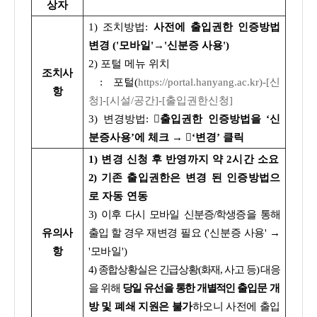
상자
1) 조치방법:
사전에 출입권한 인증방법
변경 ('모바일'→'신분증 사용')
2) 포털 메뉴 위치
조치사
: 포털(
https://portal.hanyang.ac.kr)-[신
항
청]-[시설/공간]-[출입권한신청]
3) 변경방법:
출입권한 인증방법을 ‘신
분증사용’에 체크 → ‘변경’ 클릭
1) 변경 신청 후 반영까지 약 2시간 소요
2)
기존 출입권한은 변경 된 인증방법으
로 자동 연동
3
) 이후 다시 모바일 신분증/학생증을 통해
유의사
출입 할 경우
재변경 필요
('신분증 사용' →
항
'모바일')
4) 종합상황실은 긴급상황(화재, 사고 등) 대응
을 위해
당일 유선을 통한
개별적인
출
입문 개
방 및 폐쇄 지원은 불가
하오니 사전에 출입