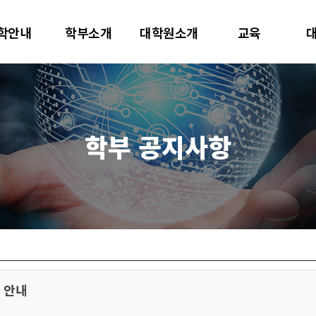
대학교
학안내
학부소개
대학원소개
교육
터사이언스학과
학부 공지사항
 안내