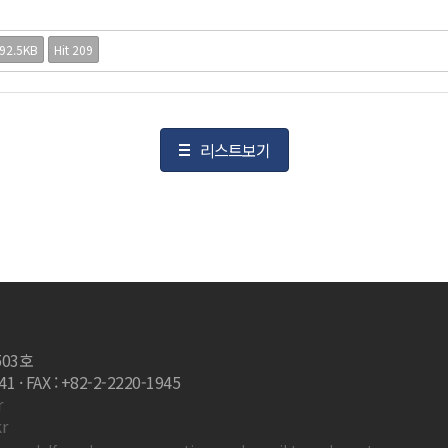
92.5KB
Hit 209
리스트보기
503호
 · FAX : +82-2-2220-1945
r
r