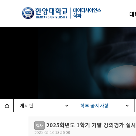
한양
대
데이
Home
게시판
학부 공지사항
2025학년도 1학기 기말 강의평가 실시
학사
2025-05-16 13:56:08