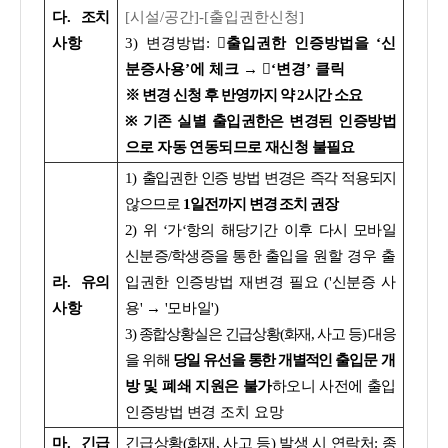
다. 조치
[시설/공간]-[출입권한신청]
사항
3) 변경방법:
출입권한 인증방법을 ‘신
분증사용’에 체크 → ‘변경’ 클릭
※ 변경 신청 후 반영까지 약 2시간 소요
※
기존 실별 출입권한은 변경된 인증방법
으로 자동 연동되므로 재신청 불필요
1)
출입권한 인증 방법 변경은 즉각 적용되지
않으므로
1일전까지 변경 조치 권장
2) 위 ‘가‘항의 해당기간 이후 다시 모바일
신분증/학생증을 통한 출입
을 원할 경우 출
라. 유의
입권한 인증방법 재변경 필요 ('신분증 사
사항
용' → '모바일')
3) 종합상황실은 긴급상황(화재, 사고 등) 대응
을 위해
당일 유선을 통한
개별적인
출
입문 개
방 및 폐쇄 지원은 불가
하오니 사전에 출입
인증방법 변경
조치 요망
마. 긴급
긴급상황(화재, 사고 등) 발생 시 연락처: 종