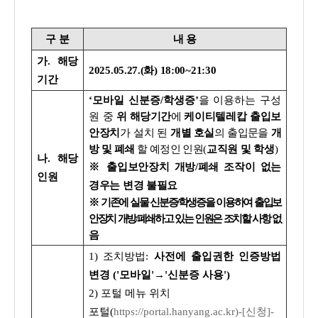
구 분
내 용
가. 해당
2025.05.27.(화) 18:00~21:30
기간
‘모바일 신분증/학생증’
을 이용하는 구성
원
중
위
해당
기간
에
케이티텔레캅 출입보
안장치
가 설치 된
개별 호실
의 출입문을
개
방 및 폐쇄
할 예정인 인원
(
교직원 및 학생
)
나. 해당
※ 출입보안장치 개방/폐쇄 조작이 없는
인원
경우는 변경 불필요
※ 기존에 실물 신분증/학생증을 이용하여 출입보
안장치 개방/폐쇄하고 있는 인원은 조치할 사항 없
음
1) 조치방법:
사전에 출입권한 인증방법
변경 ('모바일'→'신분증 사용')
2) 포털 메뉴 위치
포털(
https://portal.hanyang.ac.kr)-[신청]-