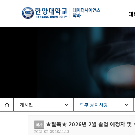
한양
대
데이
Home
게시판
학부 공지사항
★필독★ 2026년 2월 졸업 예정자 
학사
2025-02-03 10:11:13