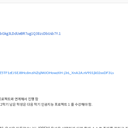
bGkg3LDdUeBR7ug1Q38zcDbUsb7Y
.1
Z5TF1zEJSEJ8HcdmziNZs
jIWJOHowzXH-j3rL_XnA2A.
nV9SSjk02xxDF3Ls
업프로젝트와 연계해서 진행 함
업이 2학기 남은 학생은 다음 학기 인공지능 프로젝트 1 를 수강해야 함.