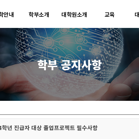
대학교
학안내
학부소개
대학원소개
교육
터사이언스학과
학부 공지사항
및 4학년 진급자 대상 졸업프로젝트 필수사항