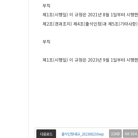
부칙
제
1
조
(
시행일
)
이 규정은
2021
년
8
월
1
일부터 시행
제
2
조
(
경과조치
)
제
4
조
(
출석인정
)
과 제
5
조
(
기타사항
)
부칙
제
1
조
(
시행일
)
이 규정은
2023
년
9
월
1
일부터 시행
22KB
Hit 304
다운로드
출석인정내규_20230823.hwp