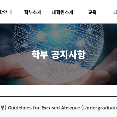
대학교
학안내
학부소개
대학원소개
교육
터사이언스학과
학부 공지사항
idelines for Excused Absence (Undergraduate