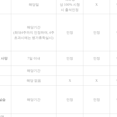
해당일
상
100%
시청
X
시 출석인정
해당기간
(
최대
4
주까지 인정하며
, 4
주
인정
인정
초과시에는 병가휴학실시
)
 사망
7
일 이내
인정
인정
해당기간
해당 없음
X
X
실습
해당기간
인정
인정
참가