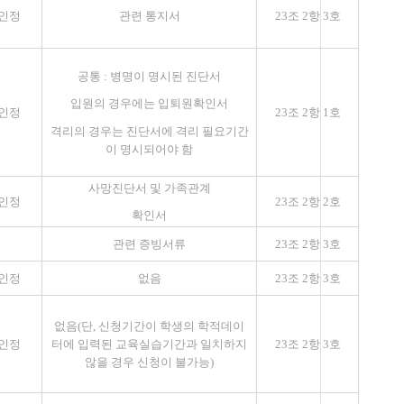
인정
관련 통지서
23
조
2
항
3
호
공통
:
병명이 명시된 진단서
입원의 경우에는 입퇴원확인서
인정
23
조
2
항
1
호
격리의 경우는 진단서에 격리 필요기간
이 명시되어야 함
사망진단서 및 가족관계
인정
23
조
2
항
2
호
확인서
관련 증빙서류
23
조
2
항
3
호
인정
없음
23
조
2
항
3
호
없음
(
단
,
신청기간이 학생의 학적데이
인정
터에 입력된 교육실습기간과 일치하지
23
조
2
항
3
호
않을 경우 신청이 불가능
)