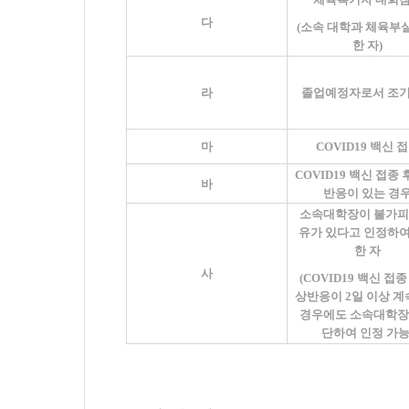
다
(
소속 대학과 체육부실
한 자
)
라
졸업예정자로서 조
마
COVID19
백신 
COVID19
백신 접종 
바
반응이 있는 경
소속대학장이 불가피
유가 있다고 인정하여
한 자
사
(COVID19
백신 접종
상반응이
2
일 이상 
경우에도 소속대학장
단하여 인정 가