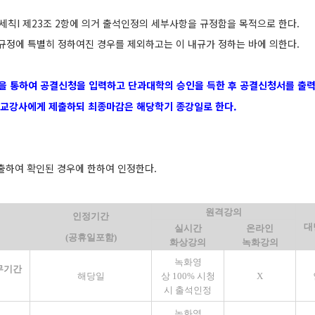
행세칙
I
제
23
조
2
항에 의거 출석인정의
세부사항을 규정함을 목적으로 한다
.
규정에 특별히 정하여진 경우를 제외하고는 이 내규가 정하는 바에 의한다
.
을 통하여 공결신청을 입력하고 단과대학의 승인을 득한 후 공결신청서를 출
당교강사에게 제출하되 최종마감은 해당학기 종강일로 한다
.
출하여 확인된 경우에 한하여 인정한다
.
원격강의
인정기간
대
실시간
온라인
(
공휴일포함
)
화상강의
녹화강의
녹화영
무기간
해당일
상
100%
시청
X
시 출석인정
녹화영