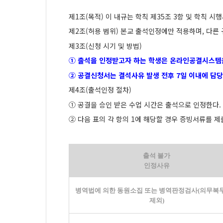
제
1
조
(
목적
)
이 내규는 학칙 제
35
조
3
항 및 학칙 시
제
2
조
(
허용 범위
)
본교 출석인정에만 적용하며
,
다른 
제
3
조
(
신청 시기 및 방법
)
①
출석을 인정받고자 하는 학생은 온라인공결시스템
②
공결신청서는 결석사유 발생 전후
7
일 이내에 담
제
4
조
(
출석인정 절차
)
①
공결을 승인 받은 수업 시간은 출석으로 인정한다
.
②
다음 표의 각 항의
1
에 해당할 경우 증빙서류를 제
출석 불가
인정사유
병역법에 의한 동원소집 또는 병역판정검사
(
의무복
제외
)