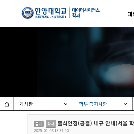
한양
대
데이
Home
게시판
학부 공지사항
출석인정(공결) 내규 안내(서울 학부) Gu
공
학사
2025-01-08 13:31:50
지