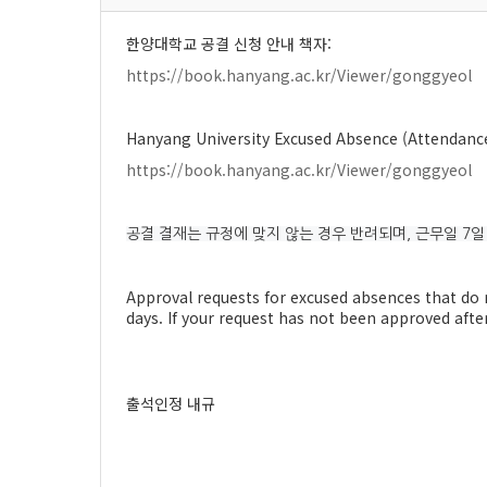
한양대학교 공결 신청 안내 책자:
https://book.hanyang.ac.kr/Viewer/gonggyeol
Hanyang University Excused Absence (Attendanc
https://book.hanyang.ac.kr/Viewer/gonggyeol
공결 결재는 규정에 맞지 않는 경우 반려되며, 근무일 7일
Approval requests for excused absences that do n
days. If your request has not been approved after
출석인정 내규