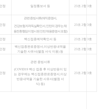
인정
일정통보서 등
23
조
2
항
3
호
관련 증빙서류
(
재직증명서
,
인정
23
조
2
항
3
호
건강보험자격득실확인서
,
인턴의 경우는 채
용전환형임이 명시된 인턴 채용증명서 포함
)
인정
백신접종예약확인서 등
23
조
2
항
3
호
백신접종완료증명서
,
이상반응내역을
인정
23
조
2
항
3
호
기술한 사유서
(
별첨 서식 이용
)
등
관련 증빙서류
(COVID19
백신 접종 후 이상반응이 있
인정
23
조
2
항
3
호
는 경우에는 백신접종완료증명서
,
이상
반응내역을 기술한 사유서
(
별첨 서
식
)
등
)