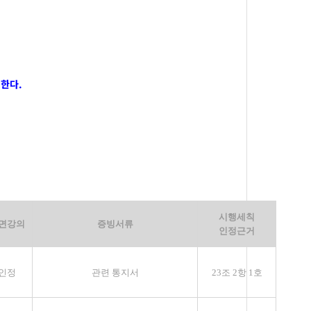
력한다
.
시행세칙
면강의
증빙서류
인정근거
인정
관련 통지서
23
조
2
항
1
호