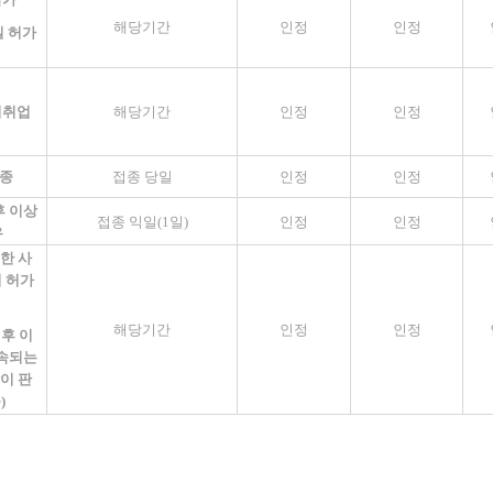
해당기간
인정
인정
 허가
기취업
해당기간
인정
인정
접종
접종 당일
인정
인정
후 이상
접종 익일
(1
일
)
인정
인정
우
한 사
 허가
해당기간
인정
인정
 후 이
계속되는
이 판
능
)