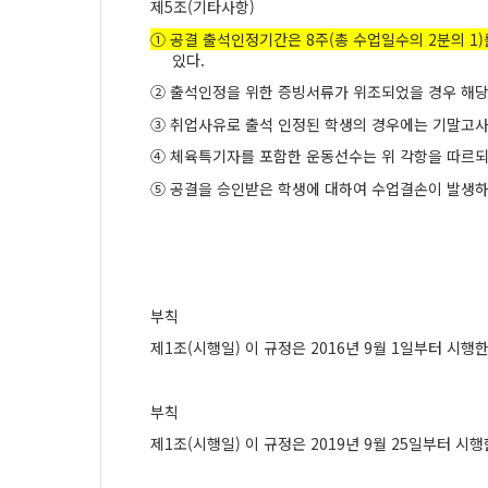
제
5
조
(
기타사항
)
①
공결 출석인정기간은
8
주
(
총 수업일수의
2
분의
1)
있다
.
②
출석인정을 위한 증빙서류가 위조되었을 경우 해당
③
취업사유로 출석 인정된 학생의 경우에는 기말고사
④
체육특기자를 포함한 운동선수는 위 각항을 따르
⑤
공결을 승인받은 학생에 대하여 수업결손이 발생하
부칙
제
1
조
(
시행일
)
이 규정은
2016
년
9
월
1
일부터 시행
부칙
제
1
조
(
시행일
)
이 규정은
2019
년
9
월
25
일부터 시행