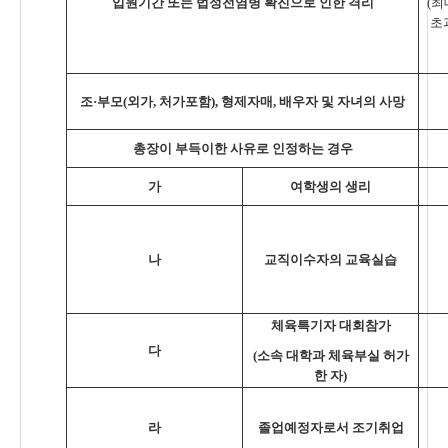
입원기간 또는 법정전염병 확진으로 인한 격리
(
최
초
조
·
부모
(
외가
,
처가포함
),
형제자매
,
배우자 및 자녀의 사망
총장이 부득이한 사유로 인정하는 경우
가
여학생의 생리
나
교직이수자의 교육실습
체육특기자 대회참가
다
(
소속 대학과 체육부실 허가
한 자
)
라
졸업예정자로서 조기취업