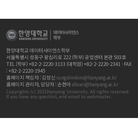
한양대학교 데이터사이언스학부
서울특별시 성동구 왕십리로 222 (학부) 공업센터 본관 503호
TEL (학부) +82-2-2220-3133 (대학원) +82-2-2220-2341 · FAX
: +82-2-2220-1945
홈페이지 책임자 : 김성신
sungshinkim@hanyang.ac.kr
홈페이지 관리자, 담당자 : 손현아
ahxxci@hanyang.ac.kr
Copyrights (c) 2021Hanyang University. All rights reserved.
If you have any question, end email to webmaster.