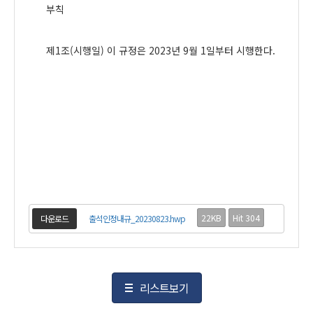
부칙
제
1
조
(
시행일
)
이 규정은
2023
년
9
월
1
일부터 시행한다
.
22KB
Hit 304
다운로드
출석인정내규_20230823.hwp
리스트보기