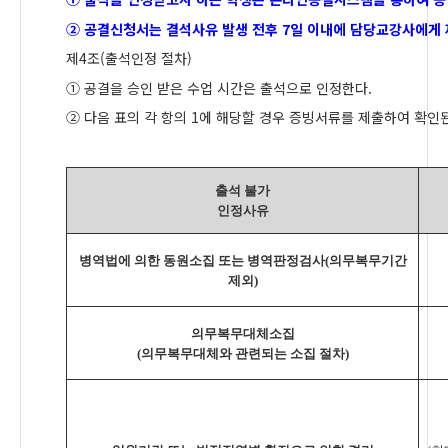
②
공결신청서는 결석사유 발생 전후
7
일 이내에 담당교강사에게
제
4
조
(
출석인정 절차
)
①
공결을 승인 받은 수업 시간은 출석으로 인정한다
.
②
다음 표의 각 항의
1
에 해당할 경우 증빙서류를 제출하여 확인
출석 불가
인정사유
병역법에 의한 동원소집 또는 병역판정검사
(
의무복무기간
제외
)
의무복무대체소집
(
의무복무대체와 관련되는 소집 절차
)