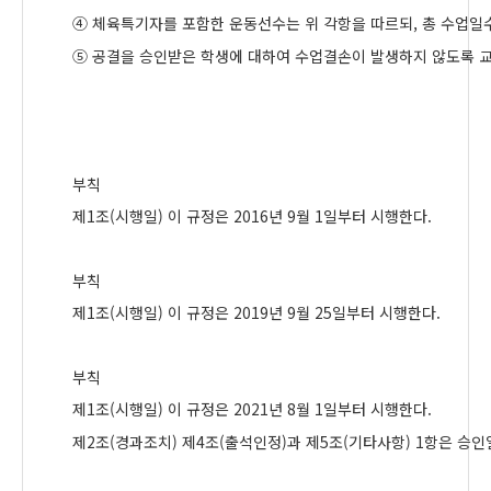
④
체육특기자를 포함한 운동선수는 위 각항을 따르되
,
총 수업일
⑤
공결을 승인받은 학생에 대하여 수업결손이 발생하지 않도록 교
부칙
제
1
조
(
시행일
)
이 규정은
2016
년
9
월
1
일부터 시행한다
.
부칙
제
1
조
(
시행일
)
이 규정은
2019
년
9
월
25
일부터 시행한다
.
부칙
제
1
조
(
시행일
)
이 규정은
2021
년
8
월
1
일부터 시행한다
.
제
2
조
(
경과조치
)
제
4
조
(
출석인정
)
과 제
5
조
(
기타사항
) 1
항은 승인