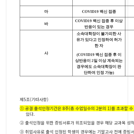
마
COVID19
백신 접종
COVID19
백신 접종 후 이상
바
반응이 있는 경우
소속대학장이 불가피한 사
유가 있다고 인정하여 허가
한 자
사
(COVID19
백신 접종 후 이
상반응이
2
일 이상 계속되는
경우에도 소속대학장이 판
단하여 인정 가능
)
제
5
조
(
기타사항
)
①
공결 출석인정기간은
8
주
(
총 수업일수의
2
분의
1)
를 초과할 수
있다
.
②
출석인정을 위한 증빙서류가 위조되었을 경우 해당 교과목 성
③
취업사유로 출석 인정된 학생의 경우에는 기말고사 전에 증빙