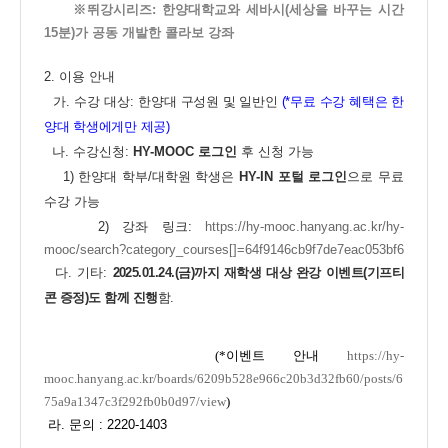
※뛰강시리즈: 한양대학교와 세바시(세상을 바꾸는 시간
15분)가 공동 개발한 콜라보 강좌
2. 이용 안내
가. 수강 대상:
한양대 구성원 및 일반인
(*무료 수강 혜택은 한
양대 학생에게만 제공)
나. 수강신청:
HY-MOOC 로그인
후 신청 가능
1) 한양대 학부/대학원 학생은
HY-IN 포털 로그인
으로 무료
수강 가능
2) 강좌 링크:
https://hy-mooc.hanyang.ac.kr/hy-
mooc/search?category_courses[]=64f9146cb9f7de7eac053bf6
다. 기타:
2025.01.24.(금)까지 재학생 대상 완강 이벤트(기프티
콘 증정)도 함께 진행
함.
(*이벤트 안내
https://hy-
mooc.hanyang.ac.kr/boards/6209b528e966c20b3d32fb60/posts/6
75a9a1347c3f292fb0b0d97/view
)
라. 문의 : 2220-1403