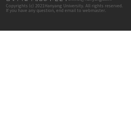
Copyrights (c) 2021Hanyang University. All rights reserved.
If you have any question, end email to webmaster.