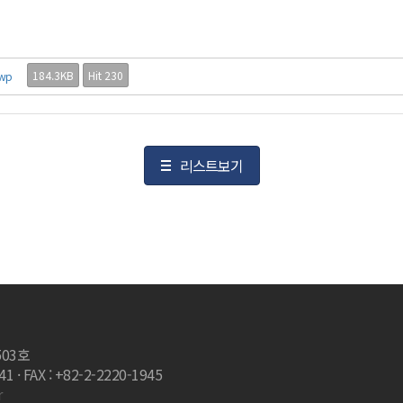
184.3KB
Hit 230
wp
리스트보기
503호
 · FAX : +82-2-2220-1945
r