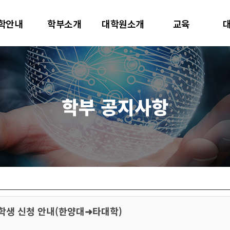
대학교
학안내
학부소개
대학원소개
교육
터사이언스학과
학부 공지사항
학생 신청 안내(한양대➜타대학)