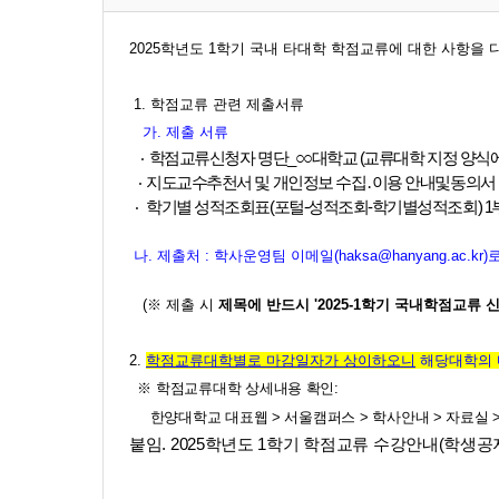
2025학년도 1학기 국내 타대학 학점교류에 대한 사항을
1. 학점교류 관련 제출서류
가. 제출 서류
‧
학점교류신청자 명단_○○대학교 (교류대학 지정 양식에
‧ 지도교수추천서 및 개인정보 수집․이용 안내및동의서 
‧
학기별 성적조회표(포털-성적조회-학기별성적조회) 1
나. 제출처 : 학사운영팀 이메일(haksa@hanyang.ac.kr)
(※ 제출 시
제목에 반드시 '2025-1학기 국내학점교류 신
2.
학점교류대학별로 마감일자가 상이하오니
해당대학의 
※ 학점교류대학 상세내용 확인:
한양대학교 대표웹 > 서울캠퍼스 > 학사안내 > 자료실 
붙임. 2025학년도 1학기 학점교류 수강안내(학생공지