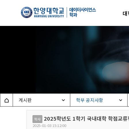
한양
대
데이
Home
게시판
학부 공지사항
2025학년도 1학기 국내대학 학점교류
학사
2025-01-03 15:12:00