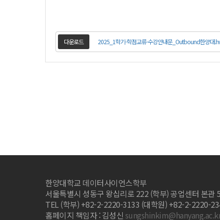
다운로드
2025_1학기-학점교류-수강안내문_Outbound한양대.h
한양대학교 데이터사이언스학부
서울특별시 성동구 왕십리로 222 (학부) 공업센터 본관 
TEL (학부) +82-2-2220-3133 (대학원) +82-2-2220-2341
홈페이지 책임자 : 김성신
sungshinkim@hanyang.ac.k