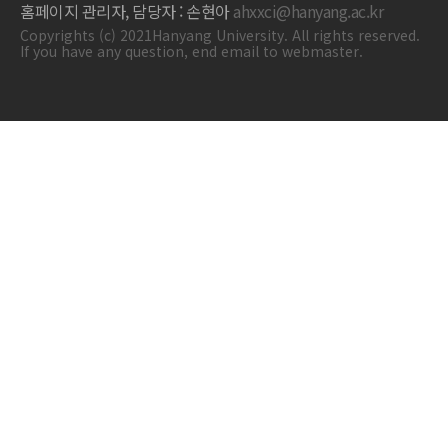
홈페이지 관리자, 담당자 : 손현아
ahxxci@hanyang.ac.kr
Copyrights (c) 2021Hanyang University. All rights reserved.
If you have any question, end email to webmaster.