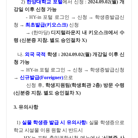
2)
한양대학교 포털
에서 신청 :
2024.09.02(월) 개
강일 이후
신청 가능
- HY-in 포털 로그인
→
신청
→
학생증발급신
청
→
최초발급(키오스크)
신청
→
(한마당)
디지털라운지 내 키오스크에서 수
령 (신분증 지참. 별도 승인절차 X)
나.
외국 국적
학생 :
2024.09.02(월) 개강일 이후
신
청 가능
→ HY-in 포털 로그인 → 신청 → 학생증발급신청
→
신규발급(Foreigner)
으로
신청 후,
학생지원팀(학생회관 2층) 방문 수령
(신분증 지참. 별도 승인절차 X)
3.
유의사항
1)
실물 학생증 발급 시 유의사항:
실물 학생증으로
학교 시설물 이용 원할 시 반드시
HY-in 포털 출입권한신청 메뉴에서 '
신분증 사