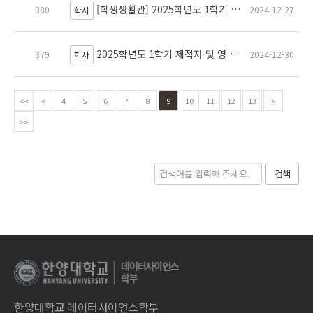
[학생생활관] 2025학년도 1학기 학생생활관 정규 입사 입사자 선발 안내
380
2024-12-27
학사
2025학년도 1학기 제적자 및 영구수료자 재입학 안내
379
2024-12-30
학사
<<
<
4
5
6
7
8
9
10
11
12
13
>
>>
검색
한양대학교 데이터사이언스학부