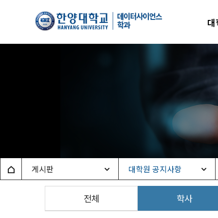
한양
대
데이
Home
게시판
대학원 공지사항
전체
학사