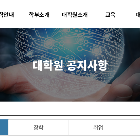
대학교
학안내
학부소개
대학원소개
교육
터사이언스학과
대학원 공지사항
장학
취업