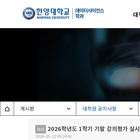
한양
대
데이
Home
게시판
대학원 공지사항
2026학년도 1학기 기말 강의평가 실시
학사
2026-05-22 09:24:41