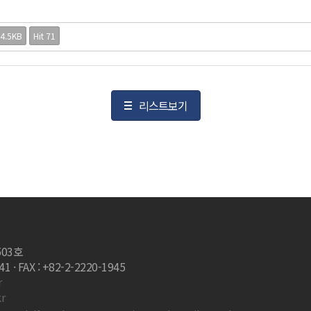
4.5KB
Hit 71
리스트보기
503호
 · FAX : +82-2-2220-1945
r
r