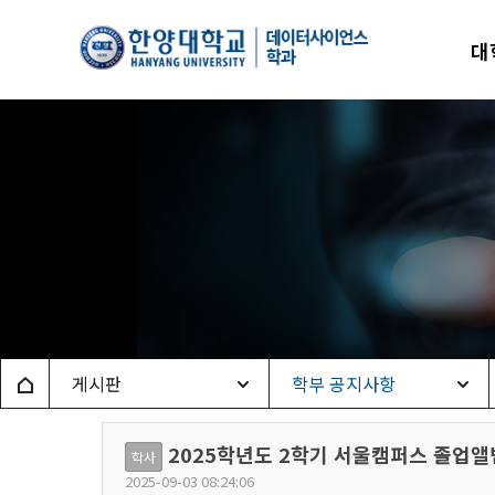
한양
대
데이
Home
게시판
학부 공지사항
2025학년도 2학기 서울캠퍼스 졸업앨
학사
2025-09-03 08:24:06