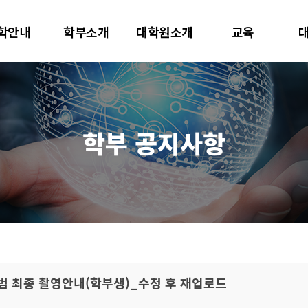
대학교
학안내
학부소개
대학원소개
교육
터사이언스학과
학부 공지사항
범 최종 촬영안내(학부생)_수정 후 재업로드