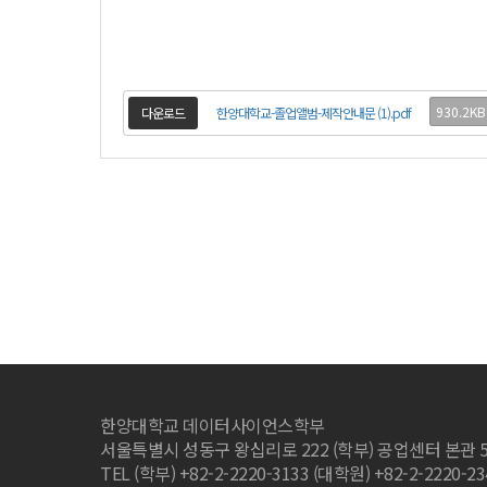
930.2KB
다운로드
한양대학교-졸업앨범-제작안내문 (1).pdf
한양대학교 데이터사이언스학부
서울특별시 성동구 왕십리로 222 (학부) 공업센터 본관 
TEL (학부) +82-2-2220-3133 (대학원) +82-2-2220-2341