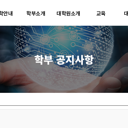
대학교
학안내
학부소개
대학원소개
교육
터사이언스학과
학부 공지사항