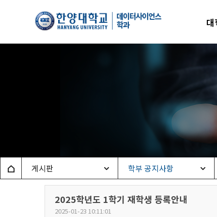
한양
대
데이
Home
게시판
학부 공지사항
2025학년도 1학기 재학생 등록안내
2025-01-23 10:11:01