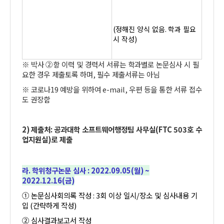
(
정해진 양식 없음
.
학과 필요
시 작성
)
※
박사
②
항 이력 및 경력서 서류는 학과별로 논문심사 시 필
요한 경우 제출토록 하며
,
필수 제출서류는 아님
※
코로나
19
예방을 위하여
e-mail,
우편 등을 통한 서류 접수
도 권장함
2)
제출처
:
공과대학 소프트웨어행정팀 사무실
(FTC 503
호 수
업지원실
)
로 제출
라
.
학위청구논문 심사
: 2022.09.05(
월
) ~
2022.12.16(
금
)
①
논문심사회의록 작성
: 3
회 이상 일시
/
장소 및 심사내용 기
입
(
간략하게 작성
)
②
심사결과보고서 작성