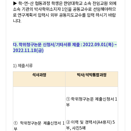
▶
학˙연˙산 협동과정 학생은
한양대학교 소속 전임교원 외에
소속 기관의 박사학위소지자
1
인을 공동교수로 선임해야하므
로
연구계획서 입력시 외부 공동지도교수를 입력 하시기 바랍
니다
.
다
.
학위청구논문 신청서
/
기타서류 제출
: 2022.09.01(
목
) ~
2022.11.18(
금
)
1)
제출서류
석사과정
박사
/
석박통합과정
①
학위청구논문 제출신청서
1
부
②
이력 및 경력서
(A4
용지
) 5
①
학위청구논문 제출신청서
1
부
,
사진
5
매
부