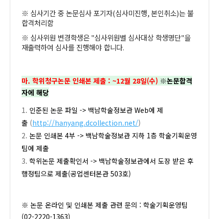
※
심사기간 중 논문심사 포기자
(
심사미진행
,
본인취소
)
는 불
합격처리함
※
심사위원 변경학생은
"
심사위원별 심사대상 학생명단
"
을
재출력하여 심사를 진행해야 합니다
.
마. 학위청구논문 인쇄본 제출 : ~12월 28일(수)
※논문합격
자에 해당
인준된 논문 파일 -> 백남학술정보관 Web에 제
출
(
http://hanyang.dcollection.net/
)
논문 인쇄본 4부 -> 백남학술정보관 지하 1층 학술기획운영
팀에 제출
학위논문 제출확인서 -> 백남학술정보관에서 도장 받은 후
행정팀으로 제출(공업센터본관 503호)
※ 논문 온라인 및 인쇄본 제출 관련 문의 : 학술기획운영팀
(02-2220-1363)