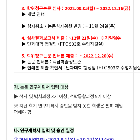
3. 학위청구논문 심사 : 2022.09.05(월) ~ 2022.12.16(금)
▶ 개별 진행
▶ 심사취소 / 논문심사위원 변경 : ~ 11월 24일(목)
4. 심사결과보고서 제출 : ~12월 21일(수) ※기일엄수
▶
단과대학 행정팀 (
FTC 503
호 수업지원실
)
5. 학위청구논문 인쇄본 제출 : ~ 2022.12.28(수)
▶ 논문 인쇄본 : 백남학술정보관
▶
인쇄본 제출 확인서 : 단과대학 행정팀 (
FTC 503
호 수업지원
가
.
논문 연구계획서 입력 대상
▶
석사 및 박사과정
3
기 이상
,
석박통합과정
5
기 이상
※
지난 학기 연구계획서 승인을 받지 못한 학생은 필히 재입
력해야 함
나
.
연구계획서 입력 및 승인 일정
①
학생 입력기간
: 2022.9.1(
목
) ~ 10.27(
목
) 14:00