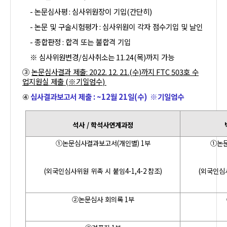
-
논문심사평
:
심사위원장이 기입
(
간단히
)
-
논문 및 구술시험평가
:
심사위원이 각자 점수기입 및 날인
-
종합판정
:
합격 또는 불합격 기입
※
심사위원변경
/
심사취소는
11.24(
목
)
까지 가능
③
논문심사결과 제출
:
2022. 12. 21.(
수
)
까지
FTC 503
호 수
업지원실 제출
(
※기일엄수
)
심사결과보고서 제출
: ~12
월
21
일
(
수
)
※기일엄수
④
석사
/
학석사연계과정
①논문심사결과보고서
(
개인별
) 1
부
①논
(
외국인심사위원 위촉 시 붙임
4-1,4-2
참조
)
(
외국인심
②논문심사 회의록
1
부