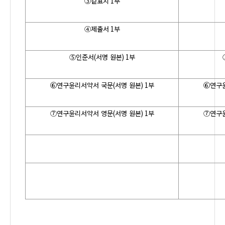
③겉표지
1
부
④제출서
1
부
⑤인준서
(
서명 원본
)
1
부
⑥연구윤리서약서 국문
(
서명 원본
)
1
부
⑥연구
⑦연구윤리서약서 영문
(
서명 원본
)
1
부
⑦연구