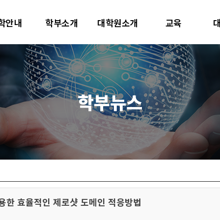
대학교
학안내
학부소개
대학원소개
교육
터사이언스학과
학부뉴스
 활용한 효율적인 제로샷 도메인 적응방법