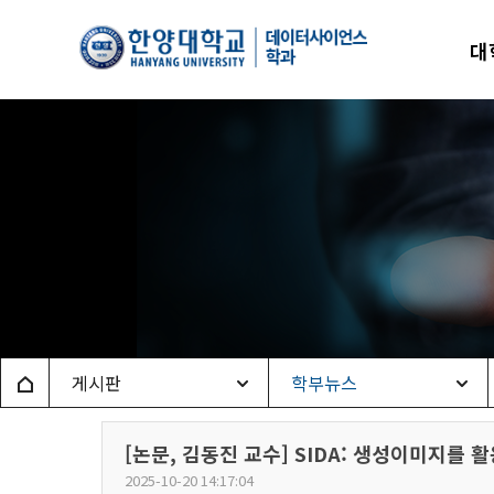
한양
대
데이
Home
게시판
학부뉴스
[논문, 김동진 교수] SIDA: 생성이미지를
2025-10-20 14:17:04