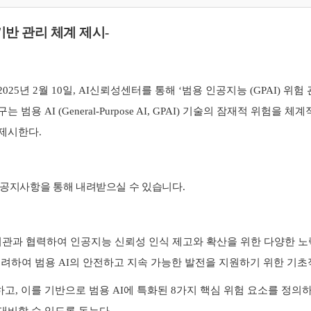
기반
관리
체계
제시-
2025
년
2
월
10
일
, AI
신뢰성센터를 통해
‘
범용 인공지능
(GPAI)
위험 
연구는 범용
AI (General-Purpose AI, GPAI)
기술의 잠재적 위험을 체계
 제시한다
.
공지사항을
통해
내려받으실
수
있습니다.
관과 협력하여 인공지능 신뢰성 인식 제고와 확산을 위한 다양한 
고려하여 범용
AI
의 안전하고 지속 가능한 발전을 지원하기 위한 기
하고
,
이를 기반으로 범용
AI
에 특화된
8
가지 핵심 위험 요소를 정의