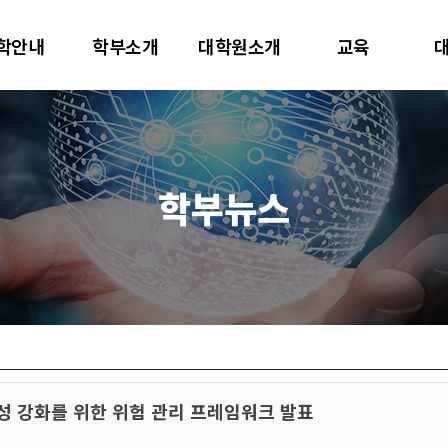
대학교
학안내
학부소개
대학원소개
교육
터사이언스학과
학부뉴스
안전성 강화를 위한 위험 관리 프레임워크 발표