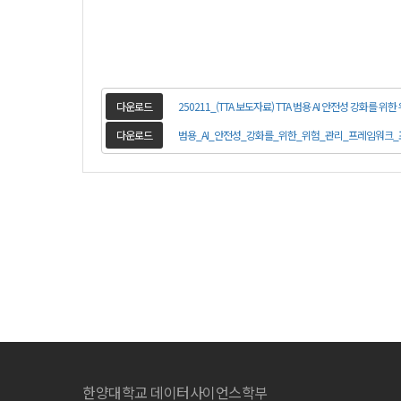
다운로드
250211_(TTA 보도자료) TTA 범용 AI 안전성 강화를 위
다운로드
범용_AI_안전성_강화를_위한_위험_관리_프레임워크_표
한양대학교 데이터사이언스학부