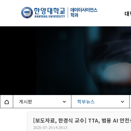
한양
대
데이
Home
게시판
학부뉴스
[보도자료, 한경식 교수] TTA, 범용 AI 
2025-07-29 14:29:13