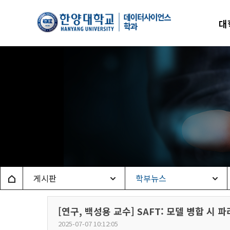
한양
대
데이
Home
게시판
학부뉴스
[연구, 백성용 교수] SAFT: 모델 병합 시
2025-07-07 10:12:05