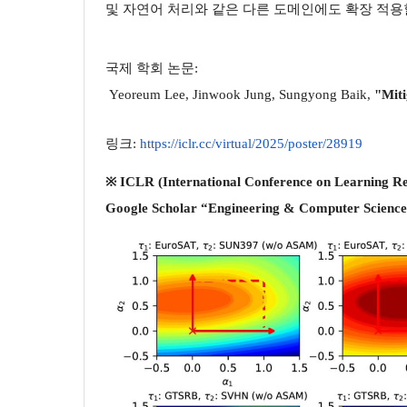
및 자연어 처리와 같은 다른 도메인에도 확장 적
국제 학회 논문:
Yeoreum Lee, Jinwook Jung, Sungyong Baik,
"Miti
링크:
https://iclr.cc/virtual/
2025/poster/28919
※ ICLR (International Conference on L
Google Scholar “Engineering & Computer