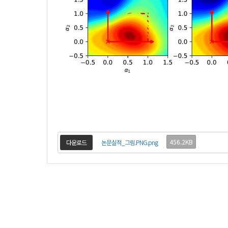
456.2KB
다운로드
논문실적_그림.PNG.png