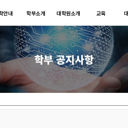
대학교
학안내
학부소개
대학원소개
교육
터사이언스학과
학부 공지사항