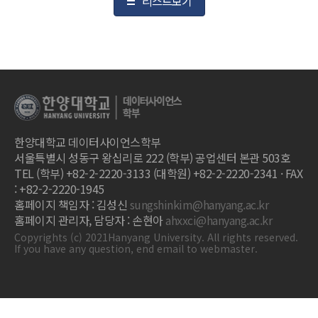
리스트보기
한양대학교 데이터사이언스학부
서울특별시 성동구 왕십리로 222 (학부) 공업센터 본관 503호
TEL (학부) +82-2-2220-3133 (대학원) +82-2-2220-2341 · FAX
: +82-2-2220-1945
홈페이지 책임자 : 김성신
sungshinkim@hanyang.ac.kr
홈페이지 관리자, 담당자 : 손현아
ahxxci@hanyang.ac.kr
Copyrights (c) 2021Hanyang University. All rights reserved.
If you have any question, end email to webmaster.