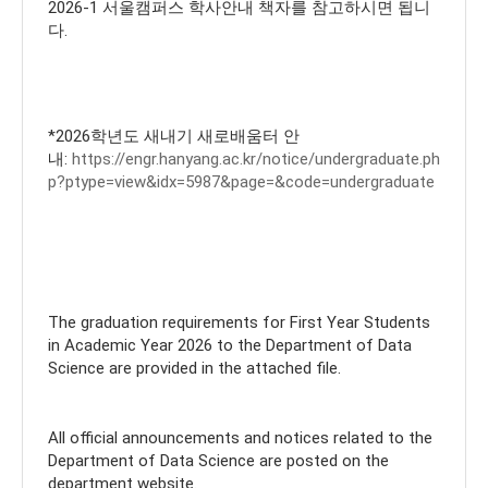
2026-1 서울캠퍼스 학사안내 책자를 참고하시면 됩니
다.
*2026학년도 새내기 새로배움터 안
내:
https://engr.hanyang.ac.kr/notice/undergraduate.ph
p?ptype=view&idx=5987&page=&code=undergraduate
The graduation requirements for First Year Students
in Academic Year 2026 to the Department of Data
Science are provided in the attached file.
All official announcements and notices related to the
Department of Data Science are posted on the
department website.