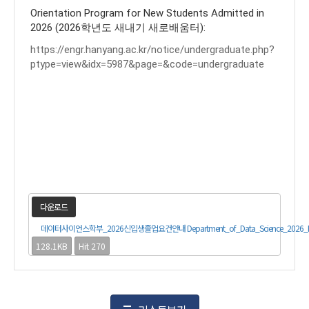
Orientation Program for New Students Admitted in
2026 (2026학년도 새내기 새로배움터):
https://engr.hanyang.ac.kr/notice/undergraduate.php?
ptype=view&idx=5987&page=&code=undergraduate
다운로드
데이터사이언스학부_2026신입생졸업요건안내 Department_of_Data_Science_2026_First_Ye
128.1KB
Hit 270