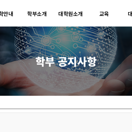
대학교
학안내
학부소개
대학원소개
교육
터사이언스학과
학부 공지사항