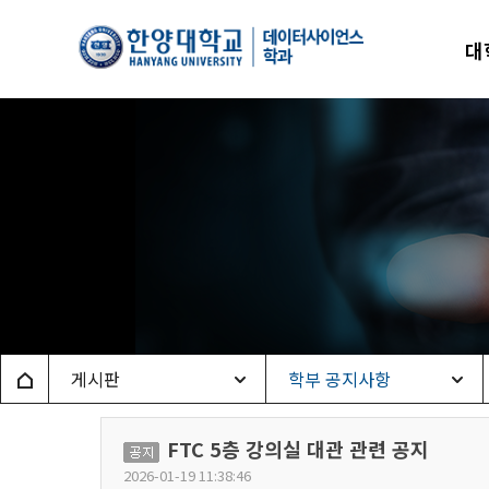
한양
대
데이
Home
게시판
학부 공지사항
FTC 5층 강의실 대관 관련 공지
공
2026-01-19 11:38:46
지