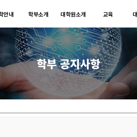
대학교
학안내
학부소개
대학원소개
교육
터사이언스학과
학부 공지사항