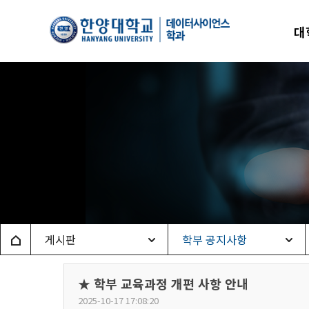
한양
대
데이
Home
게시판
학부 공지사항
★ 학부 교육과정 개편 사항 안내
2025-10-17 17:08:20