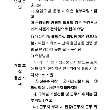
변경 운
출입문
영
2) 출입구별 운영 계획은
첨부파일.2 참
고
※
운영방안 변경이 필요할 경우 관련부서
에서 사전에 관재팀으로 협의 요망
1) 대상인원:
해당호실 출입권한은 있으나,
불가피한 사유로 사전에 출입권한 인증 방
법을 변경하지 못한 교내 구성원
2) 요청방법
가) 각 구역별 거점건물 경비실 또는 로비
개별 호
에 배치 된 현장지원 근무자에게 요청 시
순
실
차적으로 지원
출입 지
①
신분증 지참 →
②
거점건물 이동
→
③
원
양식 작성
→
④
근무자 확인/지원
나)
구역별
거점건물 및 근무자 위치는 첨
부파일.3 참고
다)
근무자 부재 시 현장(근무자 근무 위