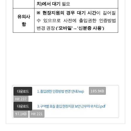
치)에서 대기
필요
※
현장지원의 경우 대기 시간
이 길어질
유의사
수 있으므로 사전에 출입권한
인증방법
항
변경 권장
('모바일'→'신분증 사용')
185.9KB
다운로드
1. 출입권한 인증방법 변경 안내.hwp
Hit 237
다운로드
3. 구역별 호실 출입 현장지원 보안 근무자 위치(1).pdf
97.1KB
Hit 221