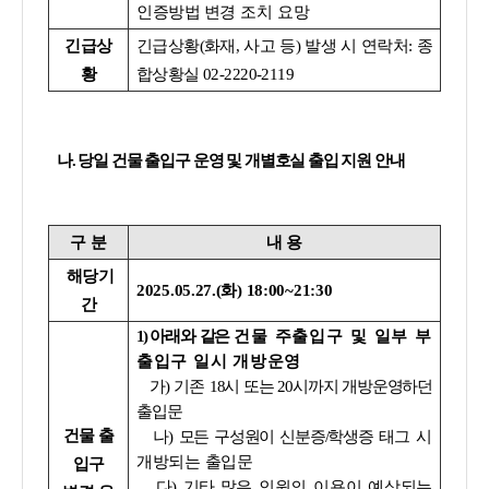
인증방법 변경
조치 요망
긴급상
긴급상황(화재, 사고 등) 발생 시 연락처: 종
황
합상황실 02-2220-2119
나. 당일 건물 출입구 운영 및 개별호실 출입 지원 안내
구 분
내 용
해당기
2025.05.27.(화) 18:00~21:30
간
1)
아래와 같은
건물 주출입구 및 일부 부
출입구 일시 개방운영
가)
기존
18시 또는 20시까지 개방운영하던
출입문
건물 출
나)
모든 구성원이 신분증/학생증
태그
시
개방되는 출입문
입구
다)
기타
많은 인원의 이용이 예상되는