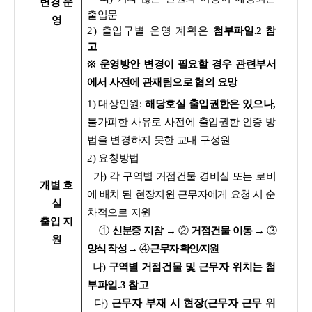
변경 운
출입문
영
2) 출입구별 운영 계획은
첨부파일.2 참
고
※
운영방안 변경이 필요할 경우 관련부서
에서 사전에 관재팀으로 협의 요망
1) 대상인원:
해당호실 출입권한은 있으나,
불가피한 사유로 사전에 출입권한 인증 방
법을 변경하지 못한 교내 구성원
2) 요청방법
가) 각 구역별 거점건물 경비실 또는 로비
개별 호
에 배치 된 현장지원 근무자에게 요청 시
순
실
차적으로 지원
출입 지
①
신분증 지참 →
②
거점건물 이동
→
③
원
양식 작성
→
④
근무자 확인/지원
나)
구역별
거점건물 및 근무자 위치는 첨
부파일.3 참고
다)
근무자 부재 시 현장(근무자 근무 위