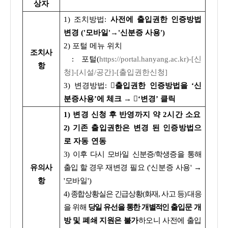
상자
1) 조치방법:
사전에 출입권한 인증방법
변경 ('모바일'→'신분증 사용')
2) 포털 메뉴 위치
조치사
: 포털(
https://portal.hanyang.ac.kr)-[신
항
청]-[시설/공간]-[출입권한신청]
3) 변경방법:
출입권한 인증방법을 ‘신
분증사용’에 체크 → ‘변경’ 클릭
1) 변경 신청 후 반영까지 약 2시간 소요
2)
기존 출입권한은 변경 된 인증방법으
로 자동 연동
3
) 이후 다시 모바일 신분증/학생증을 통해
유의사
출입 할 경우
재변경 필요
('신분증 사용' →
항
'모바일')
4) 종합상황실은 긴급상황(화재, 사고 등) 대응
을 위해
당일 유선을 통한
개별적인
출
입문 개
방 및 폐쇄 지원은 불가
하오니 사전에 출입