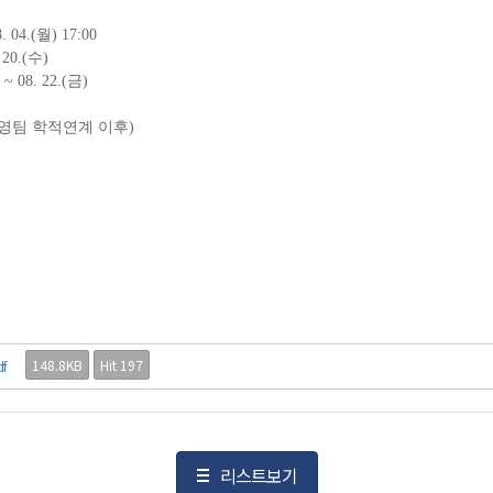
. 04.(
월
) 17:00
 20.(
수
)
) ~ 08. 22.(
금
)
영팀 학적연계 이후
)
148.8KB
Hit 197
f
리스트보기