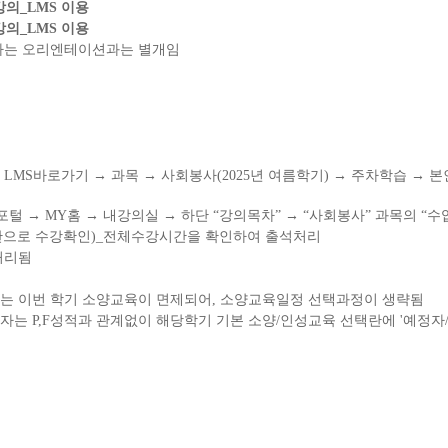
강의
_LMS
이용
강의
_LMS
이용
하는 오리엔테이션과는 별개임
→
LMS
바로가기
→
과목
→
사회봉사
(2025
년 여름학기
)
→
주차학습
→
본
포털
→
MY
홈
→
내강의실
→
하단
“
강의목차
”
→
“
사회봉사
”
과목의
“
수
으로 수강확인
)_
전체수강시간을 확인하여 출석처리
처리됨
는 이번 학기 소양교육이 면제되어
,
소양교육일정 선택과정이 생략됨
 자는
P,F
성적과 관계없이 해당학기 기본 소양
/
인성교육 선택란에
'
예정자