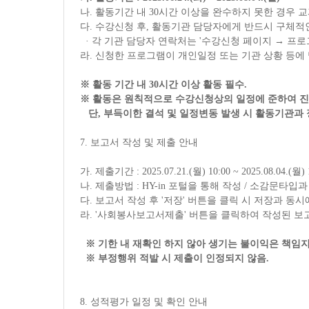
나
.
활동기간 내
30
시간 이상을 완수하지 못한 경우 
다
.
수강신청 후
,
활동기관 담당자에게 반드시 구체적인 
·
각 기관 담당자 연락처는
'
수강신청 페이지
→
프로
라
.
신청한 프로그램이 개인일정 또는 기관 상황 등에 
※
활동 기간 내
30
시간 이상 활동 필수
.
※
활동은 원칙적으로 수강신청상의 일정에 준하여 
단
,
부득이한 결석 및 일정변동 발생 시 활동기관과 
7.
보고서 작성 및 제출 안내
가
.
제출기간
: 2025.07.21.(
월
) 10:00 ~ 2025.08.04.(
월
)
나
.
제출방법
: HY-in
포털을 통해 작성
/
소감문타입과
다
.
보고서 작성 후
'
저장
'
버튼을 클릭 시 저장과 동시
라
. '
사회봉사보고서제출
'
버튼을 클릭하여 작성된 보
※
기한 내 재확인 하지 않아 생기는 불이익은 책임
※
부정행위 적발 시 제출이 인정되지 않음
.
8.
성적평가 일정 및 확인 안내