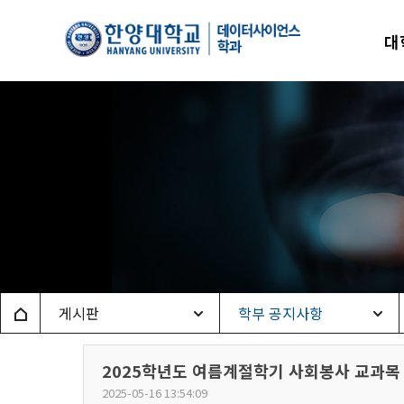
한양
대
데이
Home
게시판
학부 공지사항
2025학년도 여름계절학기 사회봉사 교과목
2025-05-16 13:54:09