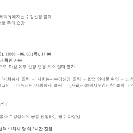
취득유예자는 수강신청 불가
므로 주의 요망
금
), 10:00 ~ 06. 05.(
목
), 17:00
터 확인 가능
으로
,
마감 이후 신청
-
변경
-
취소 절대 불가
단
'
사회봉사
'
클릭
→
'
사회봉사수강신청
'
클릭
→
팝업 안내문 확인
→
신청
로그인
→
메뉴상단
'
사회봉사
'
클릭
→
'(
자율
)
사회봉사수강신청
'
클릭
→
강의
)
봉사 수강생에게 공통 진행하는 필수 과정임
가
 선택
/ 1
차시 당 약
2
시간 진행