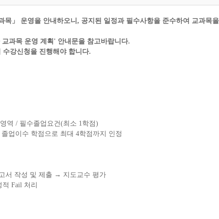
과목
」
운영을 안내하오니
,
공지된 일정과 필수사항을 준수하여 교과목을
 교과목 운영 계획
'
안내문을 참고바랍니다
.
의 수강신청을 진행해야 합니다
.
반영역
/
필수졸업요건
(
최소
1
학점
)
.
졸업이수 학점으로 최대
4
학점까지 인정
고서 작성 및 제출
→
지도교수 평가
 성적
Fail
처리