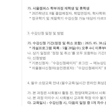
가
.
서울캠퍼스 학부과정 재학생 및 휴학생
* 2025
학년도
8
월 졸업예정자
,
학업연장자
,
학사학위
*
정규학기 및 계절학기 수강신청 가능 대상이 다르
3.
수강신청 일정 및 방법
가
.
수강신청 기간
(
정정 및 취소 포함
) : 2025. 05. 30.(
*
개설프로그램 목록
: 5
월
28
일
(
수
)
오후
4
시 이후부
나
.
상기 일정은
‘
정정 및 취소
’
를 모두 포함하는 기간
다
.
신청방법
*
기본신청자
: "
수강신청페이지
"
로그인
→
메뉴상
*
자율봉사신청자
(
승인완료자
) : "
수강신청페이지
"
4.
필수 소양교육 안내
(
필수교육
/
실시간 온라인 화상
가
.
본 과정은 사회봉사 활동 전
,
한양대학교에서 사회
나
.
본 과정 미이수 시 사회봉사 교과목 학점 이수 불
다
.
교육일시
:
수강신청 시
,
다음의 일정 중
1
개 차수