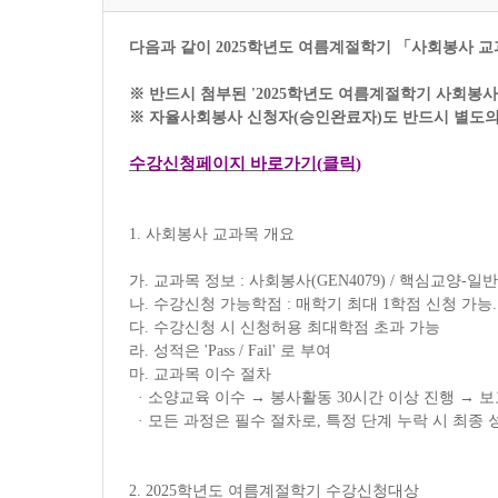
다음과 같이
2025
학년도 여름계절학기
「
사회봉사 교
※
반드시 첨부된
'2025
학년도 여름계절학기 사회봉사
※
자율사회봉사 신청자
(
승인완료자
)
도 반드시 별도
수강신청페이지 바로가기
(
클릭
)
1.
사회봉사 교과목 개요
가
.
교과목 정보
:
사회봉사
(GEN4079) /
핵심교양
-
일
나
.
수강신청 가능학점
:
매학기 최대
1
학점 신청 가능
다
.
수강신청 시 신청허용 최대학점 초과 가능
라
.
성적은
'Pass / Fail'
로 부여
마
.
교과목 이수 절차
·
소양교육 이수
→
봉사활동
30
시간 이상 진행
→
보
·
모든 과정은 필수 절차로
,
특정 단계 누락 시 최종
2. 2025
학년도 여름계절학기 수강신청대상