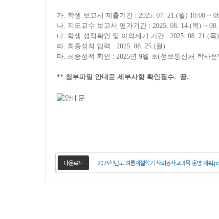
가
.
학생 보고서 제출기간
: 2025. 07. 21.(
월
) 10:00 ~ 08
나
.
지도교수 보고서 평가기간
: 2025. 08. 14.(
목
) ~ 08.
다
.
학생 성적확인 및 이의제기 기간
: 2025. 08. 21.(
목
라
.
최종성적 입력
: 2025. 08. 25.(
월
)
마
.
최종성적 확인
: 2025
년
9
월 초
(
정보통신처
-
학사운
** 첨부파일 안내문 세부사항 확인필수. 끝.
다운로드
2025학년도-여름계절학기-사회봉사교과목-운영-계획.pd