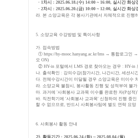
· 1
차시
: 2025.06.18.(
수
) 14:00 ~ 16:00,
실시간 화상
· 2
차시
: 2025.06.20.(
금
) 10:00 ~ 12:00,
실시간 화상
라
.
본 소양교육은 각 봉사기관에서 자체적으로 진행
5.
소양교육 수강방법 및 특이사항
가
.
접속방법
①
https://hy-mooc.hanyang.ac.kr/lms
→
통합로그인
오
ON)
②
HY-in
포털에서
LMS
경로 찾아오는 경우
: HY-in
나
.
출석확인
:
강의수강
(
참가시간
,
나간시간
,
세션시간
다
.
전체수강시간이 미달될 경우 소양교육은 미이수 
라
.
소양교육 불참시
,
봉사활동 진행 및 성적부여 불가
마
.
과거에
'
사회봉사 교과목 이수를 완료한 자
(P
성적
)'
바
.
직전학기에
'
사회봉사 교과목
'
신청하여 진행 중인
할 수 없으므로
,
반드시 사회봉사팀에 별도 연락 요망
6.
사회봉사 활동 안내
가
.
활동기간
: 2025.06.24.(
화
) ~ 2025.08.04.(
월
)