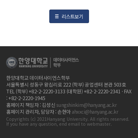
리스트보기
한양대학교 데이터사이언스학부
서울특별시 성동구 왕십리로 222 (학부) 공업센터 본관 503호
TEL (학부) +82-2-2220-3133 (대학원) +82-2-2220-2341 · FAX
: +82-2-2220-1945
홈페이지 책임자 : 김성신
sungshinkim@hanyang.ac.kr
홈페이지 관리자, 담당자 : 손현아
ahxxci@hanyang.ac.kr
Copyrights (c) 2021Hanyang University. All rights reserved.
If you have any question, end email to webmaster.