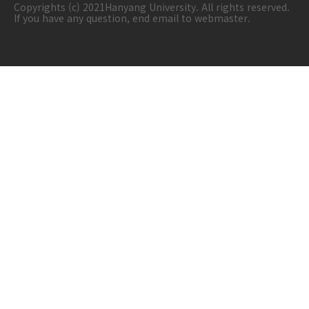
Copyrights (c) 2021Hanyang University. All rights reserved.
If you have any question, end email to webmaster.