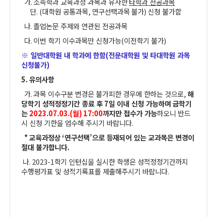
가
.
소속학과 교육과정 과목과 유사한
타학과 전공과목
단
. (
대학원 공통과목
,
연구선택과목
불가
)
신청 불가함
나
.
졸업논문 주제와 연관된 전공과목
다
.
이번 학기 이수과목만 신청가능
(
이전학기 불가
)
※ 일반대학원 내 학과에 한함
(
전문대학원 및 타대학원 과목
신청불가
)
5.
유의사항
가
.
과목 이수구분 변경은 불가피한 경우에 한하는 것으로
,
해
당학기 성적정정기간 종료 후
7
일 이내 신청 가능하며
금학기
는
2023.07.03.(월
) 17:00
까지만 접수가 가능
하오니 반드
시 신청 기한을 엄수해 주시기 바랍니다
.
*
교육과정상
‘
연구선택
’
으로 등재되어 있는 교과목은 변경이
절대 불가합니다
.
나
. 2023-1
학기 인턴십을 실시한 학생은 성적정정기간까지
수행평가표 및 성적기록표를 제출해주시기 바랍니다
.