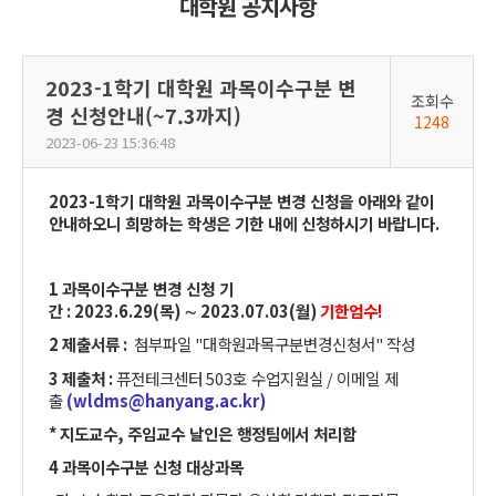
대학원 공지사항
2023-1학기 대학원 과목이수구분 변
조회수
경 신청안내(~7.3까지)
1248
2023-06-23 15:36:48
2023-1
학기 대학원 과목이수구분 변경 신청을 아래와 같이
안내하오니 희망하는 학생은 기한 내에 신청하시기 바랍니다
.
1
과목이수구분 변경 신청 기
간
:
2023.6.29(목
)
∼
2023.07.03(월
)
기한엄수
!
2
제출서류
:
첨부파일
"
대학원과목구분변경신청서
"
작성
3
제출처
:
퓨전테크센터
503
호 수업지원실
/
이메일 제
출
(wldms
@hanyang.ac.kr
)
*
지도교수
,
주임교수 날인은 행정팀에서 처리함
4
과목이수구분 신청 대상과목