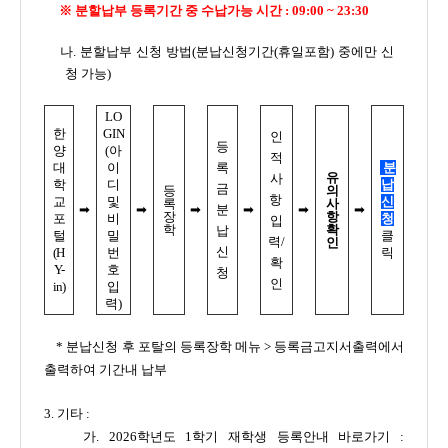
※ 분할납부 등록기간 중 수납가능 시간 : 09:00 ~ 23:30
나. 분할납부 신청 방법(분납신청기간(휴일포함) 중에만 신
청 가능)
LO
한
GIN
인
등
양
(아
적
대
이
록
분
유
사
학
디
납
금
등
의
항
교
및
신
록
사
➡
➡
➡
분
➡
➡
➡
장
항
포
비
청
입
학
확
납
털
밀
클
력/
인
신
(H
번
릭
확
Y-
호
청
인
in)
입
력)
* 분납신청 후 포탈의 등록장학 메뉴 > 등록금고지서출력에서
출력하여 기간내 납부
3. 기타 :
가. 2026학년도 1학기 재학생 등록안내 바로가기 :