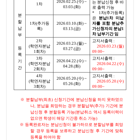
2026.02.25.(수) ~
는 분납신청 후 바
1차
03.03.(화)
로 출력 가능
* 1차(추가등록)
분
은
분납1차 미납
할
1차(추가등
2026.03.10.(화) ~
자를 포함 분납추
납
록)
03.13.(금)
가신청자의 분납1
차 납부기간 임
부
2차
고지서출력 :
2026.03.23.(월) ~
(학연자분납
2026.03.23.(월)
등
03.27.(금)
1회차)
09:00~
록
3차
고지서출력 :
2026.04.22.(수) ~
기
(학연자분납
2026.04.22.(수)
04.28.(화)
간
2회차)
09:00~
4차
고지서출력 :
2026.05.20.(수) ~
(학연자분납
2026.05.20.(수)
05.26.(화)
3회차)
09:00~
※ 분할납부(최초) 신청기간에 분납신청을 하지 못하였으
나, 분납을 희망하는 경우 분할납부(추가) 기간에 분
납신청 후 분할등록 가능(분납취소 역시 등록이력이
없으면 학생이 해당 기간중 취소 가능)
※ 등록완료자는 분납신청이 불가하므로 분할납부를 희망
할 경우 등록을 보류하고 분납신청 후 기간에 맞춰
등록을 하여야 함