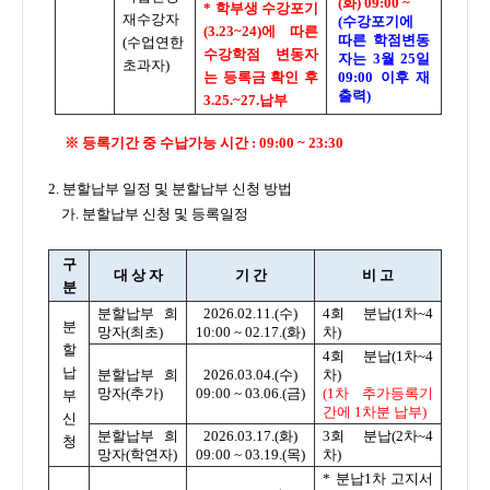
(화) 09:00 ~
* 학부생 수강포기
재수강자
(수강포기에
(3.23~24)에 따른
따른 학점변동
(수업연한
수강학점 변동자
자는 3월 25일
초과자)
는 등록금 확인 후
09:00 이후 재
출력)
3.25.~27.납부
※ 등록기간 중 수납가능 시간 : 09:00 ~ 23:30
2. 분할납부 일정 및 분할납부 신청 방법
가. 분할납부 신청 및 등록일정
구
대 상 자
기 간
비 고
분
분할납부 희
2026.02.11.(수)
4회 분납(1차~4
분
망자(최초)
10:00 ~ 02.17.(화)
차)
할
4회 분납(1차~4
납
분할납부 희
2026.03.04.(수)
차)
망자(추가)
09:00 ~ 03.06.(금)
(1차 추가등록기
부
간에 1차분 납부)
신
분할납부 희
2026.03.17.(화)
3회 분납(2차~4
청
망자(학연자)
09:00 ~ 03.19.(목)
차)
* 분납1차 고지서